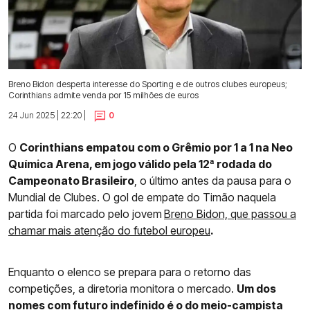
Breno Bidon desperta interesse do Sporting e de outros clubes europeus;
Corinthians admite venda por 15 milhões de euros
24 Jun 2025 | 22:20 |
0
O
Corinthians empatou com o Grêmio por 1 a 1 na Neo
Química Arena, em jogo válido pela 12ª rodada do
Campeonato Brasileiro
, o último antes da pausa para o
Mundial de Clubes. O gol de empate do Timão naquela
partida foi marcado pelo jovem
Breno Bidon, que passou a
chamar mais atenção do futebol europeu
.
Enquanto o elenco se prepara para o retorno das
competições
, a diretoria monitora o mercado.
Um dos
nomes com futuro indefinido é o do meio-campista