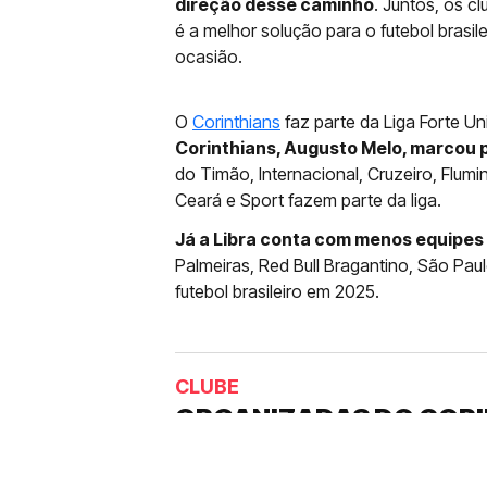
direção desse caminho
. Juntos, os c
é a melhor solução para o futebol brasi
ocasião.
O
Corinthians
faz parte da Liga Forte Un
Corinthians, Augusto Melo, marcou 
do Timão, Internacional, Cruzeiro, Flumi
Ceará e Sport fazem parte da liga.
Já a Libra conta com menos equipes 
Palmeiras, Red Bull Bragantino, São Paulo
futebol brasileiro em 2025.
CLUBE
ORGANIZADAS DO COR
TORCIDA PELA EXPULS
Ex-presidente do clube do Parque