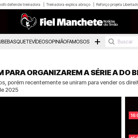
otti defende treinadora
Treinadora explica abraço
Reforço projeta Libertad
+
UBE
BASQUETE
VÍDEOS
OPINIÃO
FAMOSOS
M PARA ORGANIZAREM A SÉRIE A DO B
s, porém recentemente se uniram para vender os dire
de 2025
16: