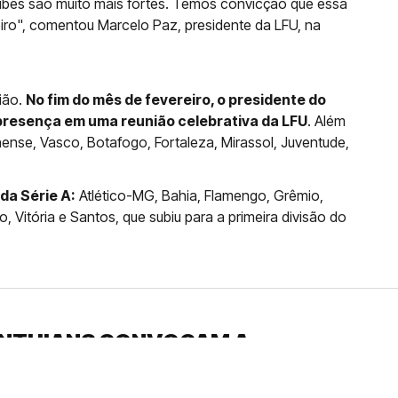
lubes são muito mais fortes. Temos convicção que essa
leiro", comentou Marcelo Paz, presidente da LFU, na
ião.
No fim do mês de fevereiro, o presidente do
presença em uma reunião celebrativa da LFU
. Além
nense, Vasco, Botafogo, Fortaleza, Mirassol, Juventude,
da Série A:
Atlético-MG, Bahia, Flamengo, Grêmio,
, Vitória e Santos, que subiu para a primeira divisão do
INTHIANS CONVOCAM A
ÃO DE AUGUSTO MELO
 São Jorge pode ser expulso nesta segunda em