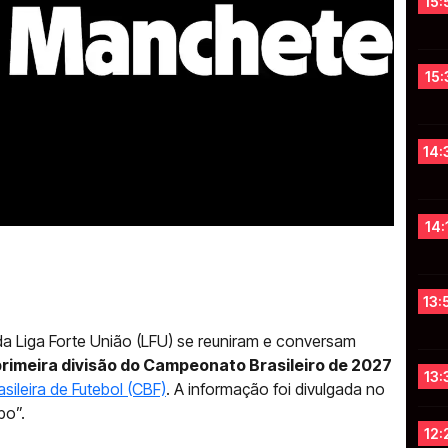
15:
15:
14:
14:
13:
 da Liga Forte União (LFU) se reuniram e conversam
primeira divisão do Campeonato Brasileiro de 2027
13:
ileira de Futebol (CBF)
. A informação foi divulgada no
bo”.
12: