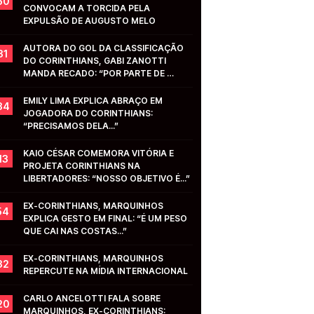
50
CONVOCAM A TORCIDA PELA 
EXPULSÃO DE AUGUSTO MELO
AUTORA DO GOL DA CLASSIFICAÇÃO 
31
DO CORINTHIANS, GABI ZANOTTI 
MANDA RECADO: “POR PARTE DE 
VOCÊS...”
EMILY LIMA EXPLICA ABRAÇO EM 
34
JOGADORA DO CORINTHIANS: 
“PRECISAMOS DELA...”
KAIO CÉSAR COMEMORA VITÓRIA E 
13
PROJETA CORINTHIANS NA 
LIBERTADORES: “NOSSO OBJETIVO É...”
EX-CORINTHIANS, MARQUINHOS 
54
EXPLICA GESTO EM FINAL: “É UM PESO 
QUE CAI NAS COSTAS...”
EX-CORINTHIANS, MARQUINHOS 
32
REPERCUTE NA MÍDIA INTERNACIONAL
CARLO ANCELOTTI FALA SOBRE 
20
MARQUINHOS, EX-CORINTHIANS: 