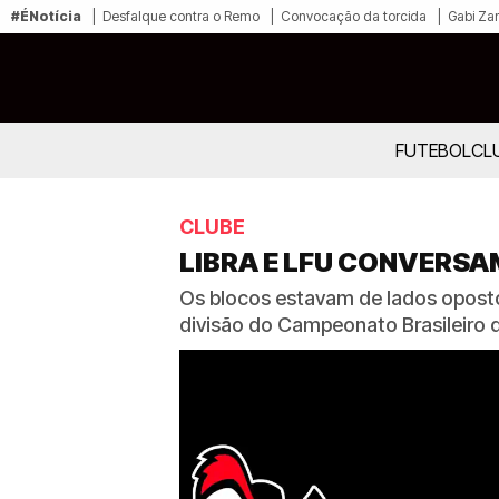
#ÉNotícia
Desfalque contra o Remo
Convocação da torcida
Gabi Zan
FUTEBOL
CL
CLUBE
LIBRA E LFU CONVERSA
Os blocos estavam de lados oposto
divisão do Campeonato Brasileiro 