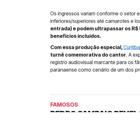
Os ingressos variam conforme o setor 
inferiores/superiores até camarotes e 
entrada) e podem ultrapassar os R$ 
benefícios incluídos.
Com essa produção especial,
Curitib
turnê comemorativa do cantor
. A ex
registro audiovisual marcante para os fã
paranaense como cenário de um dos proj
FAMOSOS
PEDRO SAMPAIO REVEL
MÚSICA POCPOC ENVO
Cantor revelou em vídeo publicado 
emprestou a sua voz para um mom