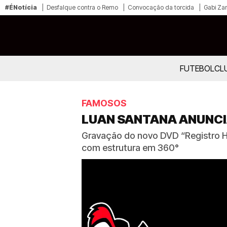
#ÉNotícia
Desfalque contra o Remo
Convocação da torcida
Gabi Zan
FUTEBOL
CL
FAMOSOS
LUAN SANTANA ANUNCI
Gravação do novo DVD “Registro His
com estrutura em 360°