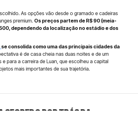
escolhido. As opções vão desde o gramado e cadeiras
lounges premium.
Os preços partem de R$ 90 (meia-
500, dependendo da localização no estádio e dos
a
se consolida como uma das principais cidades da
pectativa é de casa cheia nas duas noites e de um
s e para a carreira de Luan, que escolheu a capital
etos mais importantes de sua trajetória.
A SEGREDO POR TRÁS DA
LVENDO ANA CASTELA
em suas redes sociais, que a sertaneja
ento inusitado da canção