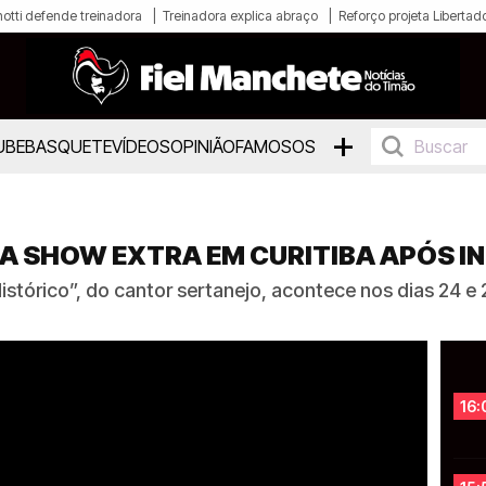
otti defende treinadora
Treinadora explica abraço
Reforço projeta Libertad
+
UBE
BASQUETE
VÍDEOS
OPINIÃO
FAMOSOS
A SHOW EXTRA EM CURITIBA APÓS 
tórico”, do cantor sertanejo, acontece nos dias 24 e 
16: