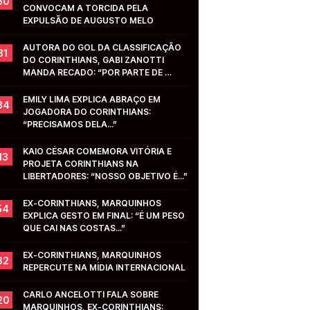
50
CONVOCAM A TORCIDA PELA 
EXPULSÃO DE AUGUSTO MELO
AUTORA DO GOL DA CLASSIFICAÇÃO 
31
DO CORINTHIANS, GABI ZANOTTI 
MANDA RECADO: “POR PARTE DE 
VOCÊS...”
EMILY LIMA EXPLICA ABRAÇO EM 
34
JOGADORA DO CORINTHIANS: 
“PRECISAMOS DELA...”
KAIO CÉSAR COMEMORA VITÓRIA E 
13
PROJETA CORINTHIANS NA 
LIBERTADORES: “NOSSO OBJETIVO É...”
EX-CORINTHIANS, MARQUINHOS 
54
EXPLICA GESTO EM FINAL: “É UM PESO 
QUE CAI NAS COSTAS...”
EX-CORINTHIANS, MARQUINHOS 
32
REPERCUTE NA MÍDIA INTERNACIONAL
CARLO ANCELOTTI FALA SOBRE 
20
MARQUINHOS, EX-CORINTHIANS: 