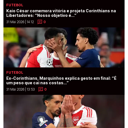
FUTEBOL
Kaio César comemora vitória e projeta Corinthians na
Libertadores: “Nosso objetivo é...”
31 Mai 2026 | 14:12
0
FUTEBOL
Ex-Corinthians, Marquinhos explica gesto em final: “É
um peso que cai nas costas...”
31 Mai 2026 | 13:53
0