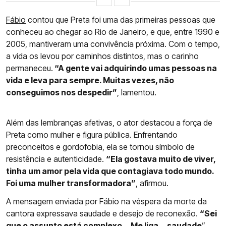
Fábio
contou que Preta foi uma das primeiras pessoas que
conheceu ao chegar ao Rio de Janeiro, e que, entre 1990 e
2005, mantiveram uma convivência próxima. Com o tempo,
a vida os levou por caminhos distintos, mas o carinho
permaneceu.
“A gente vai adquirindo umas pessoas na
vida e leva para sempre. Muitas vezes, não
conseguimos nos despedir”
, lamentou.
Além das lembranças afetivas, o ator destacou a força de
Preta como mulher e figura pública. Enfrentando
preconceitos e gordofobia, ela se tornou símbolo de
resistência e autenticidade.
“Ela gostava muito de viver,
tinha um amor pela vida que contagiava todo mundo.
Foi uma mulher transformadora”
, afirmou.
A mensagem enviada por Fábio na véspera da morte da
cantora expressava saudade e desejo de reconexão.
“Sei
que o assunto está complexo... Me liga... saudade
”,