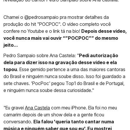
Chamei o @pedrosampaio pra mostrar detalhes da
produção do hit "POCPOC". O vídeo completo você
confere no Youtube e o link tá na bio!
Depois desse vídeo,
você nunca mais vai ouvir “”POCPOC”” do mesmo
jeito...
Pedro Sampaio sobre Ana Castela: "
Pedi autorização
dela para dizer isso na gravação desse vídeo e ela
topou
. Esse gemido pertence a uma das maiores cantoras
do Brasil e ninguém nunca soube disso. Isso foi guardado a
sete chaves. 'PocPoc' pegou Top1 do Brasil e de Portugal,
e ninguém nunca soube dessa curiosidade."
"Eu gravei
Ana Castela
com meu iPhone. Ela foi no meu
camarim depois de um show dela e a gente ficou
conversando.
Ela falou 'queria tanto cantar numa
música e ninguém saber que sou eu'. Eu mostrei