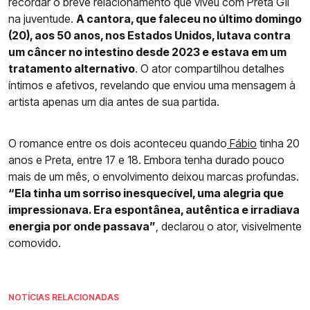
recordar o breve relacionamento que viveu com Preta Gil
na juventude.
A cantora, que faleceu no último domingo
(20), aos 50 anos, nos Estados Unidos, lutava contra
um câncer no intestino desde 2023 e estava em um
tratamento alternativo
. O ator compartilhou detalhes
íntimos e afetivos, revelando que enviou uma mensagem à
artista apenas um dia antes de sua partida.
O romance entre os dois aconteceu quando
Fábio
tinha 20
anos e Preta, entre 17 e 18. Embora tenha durado pouco
mais de um mês, o envolvimento deixou marcas profundas.
“Ela tinha um sorriso inesquecível, uma alegria que
impressionava. Era espontânea, autêntica e irradiava
energia por onde passava”
, declarou o ator, visivelmente
comovido.
NOTÍCIAS RELACIONADAS