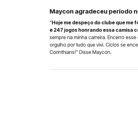
Maycon agradeceu período n
"
Hoje me despeço do clube que me 
e 247 jogos honrando essa camisa c
sempre na minha carreira. Encerro esse 
orgulho por tudo que vivi. Ciclos se ence
Corinthians!" Disse Maycon.
FUTEBOL
CORINTHIANS X REMO: 
DESFALQUE CONFIRMA
Jogador estava pendurado na parti
amarelo e não estará em campo no 