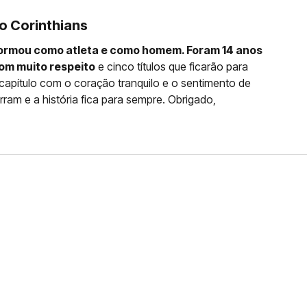
o Corinthians
formou como atleta e como homem. Foram 14 anos
om muito respeito
e cinco títulos que ficarão para
capítulo com o coração tranquilo e o sentimento de
rram e a história fica para sempre. Obrigado,
FERNANDO DINIZ JÁ TEM
DO
da contra o Grêmio e recebeu o terceiro cartão
duelo que marcará o retorno do Brasileirão