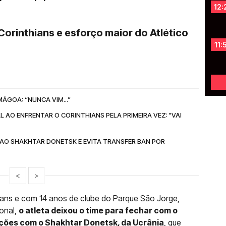
12:
orinthians e esforço maior do Atlético
11:
ÁGOA: “NUNCA VIM...”
AO ENFRENTAR O CORINTHIANS PELA PRIMEIRA VEZ: "VAI
AO SHAKHTAR DONETSK E EVITA TRANSFER BAN POR
<
>
ians e com 14 anos de clube do Parque São Jorge,
onal,
o atleta deixou o time para fechar com o
ações com o Shakhtar Donetsk, da Ucrânia
, que