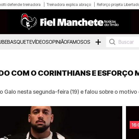
otti defende treinadora
Treinadora explica abraço
Reforço projeta Libertad
+
UBE
BASQUETE
VÍDEOS
OPINIÃO
FAMOSOS
O COM O CORINTHIANS E ESFORÇO M
 Galo nesta segunda-feira (19) e falou sobre o motivo 
16: