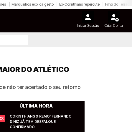
ores
Marquinhos explica gesto
Ex-Corinthians repercute
Filho do Terrão
Iniciar Sessão
Criar Conta
AIOR DO ATLÉTICO
de não ter acertado o seu retorno
ÚLTIMA HORA
CORINTHIANS X REMO: FERNANDO 
03
DINIZ JÁ TEM DESFALQUE 
CONFIRMADO