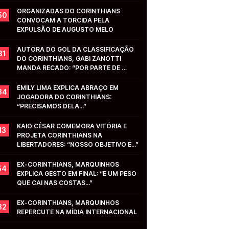
ORGANIZADAS DO CORINTHIANS 
50
CONVOCAM A TORCIDA PELA 
EXPULSÃO DE AUGUSTO MELO
AUTORA DO GOL DA CLASSIFICAÇÃO 
31
DO CORINTHIANS, GABI ZANOTTI 
MANDA RECADO: “POR PARTE DE 
VOCÊS...”
EMILY LIMA EXPLICA ABRAÇO EM 
34
JOGADORA DO CORINTHIANS: 
“PRECISAMOS DELA...”
KAIO CÉSAR COMEMORA VITÓRIA E 
13
PROJETA CORINTHIANS NA 
LIBERTADORES: “NOSSO OBJETIVO É...”
EX-CORINTHIANS, MARQUINHOS 
54
EXPLICA GESTO EM FINAL: “É UM PESO 
QUE CAI NAS COSTAS...”
EX-CORINTHIANS, MARQUINHOS 
32
REPERCUTE NA MÍDIA INTERNACIONAL