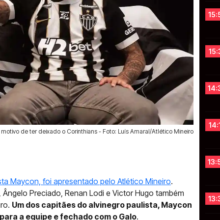
15:
15:
14:
14:
motivo de ter deixado o Corinthians - Foto: Luís Amaral/Atlético Mineiro
13:
a Maycon, foi apresentado pelo Atlético Mineiro
.
, Ângelo Preciado, Renan Lodi e Victor Hugo também
13:
iro.
Um dos capitães do alvinegro paulista, Maycon
 para a equipe e fechado com o Galo
.