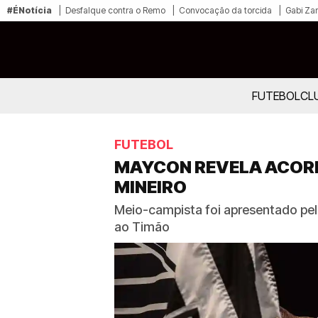
#ÉNotícia
Desfalque contra o Remo
Convocação da torcida
Gabi Zan
FUTEBOL
CL
FUTEBOL
MAYCON REVELA ACORD
MINEIRO
Meio-campista foi apresentado pelo
ao Timão