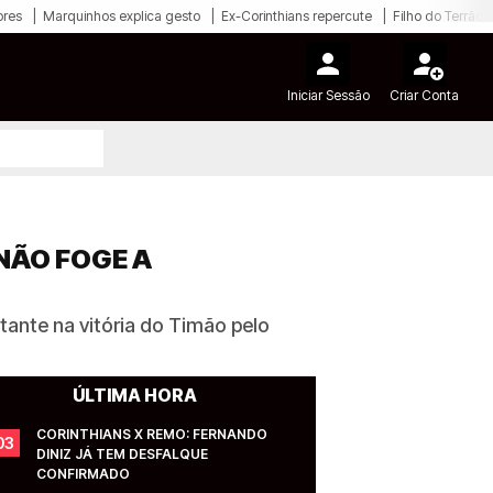
ores
Marquinhos explica gesto
Ex-Corinthians repercute
Filho do Terrão
Iniciar Sessão
Criar Conta
NÃO FOGE A
tante na vitória do Timão pelo
ÚLTIMA HORA
CORINTHIANS X REMO: FERNANDO 
03
DINIZ JÁ TEM DESFALQUE 
CONFIRMADO