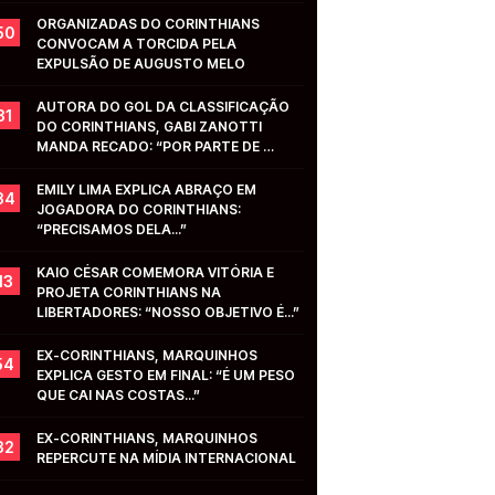
ORGANIZADAS DO CORINTHIANS 
50
CONVOCAM A TORCIDA PELA 
EXPULSÃO DE AUGUSTO MELO
AUTORA DO GOL DA CLASSIFICAÇÃO 
31
DO CORINTHIANS, GABI ZANOTTI 
MANDA RECADO: “POR PARTE DE 
VOCÊS...”
EMILY LIMA EXPLICA ABRAÇO EM 
34
JOGADORA DO CORINTHIANS: 
“PRECISAMOS DELA...”
KAIO CÉSAR COMEMORA VITÓRIA E 
13
PROJETA CORINTHIANS NA 
LIBERTADORES: “NOSSO OBJETIVO É...”
EX-CORINTHIANS, MARQUINHOS 
54
EXPLICA GESTO EM FINAL: “É UM PESO 
QUE CAI NAS COSTAS...”
EX-CORINTHIANS, MARQUINHOS 
32
REPERCUTE NA MÍDIA INTERNACIONAL