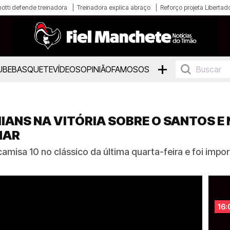
otti defende treinadora
Treinadora explica abraço
Reforço projeta Libertad
+
UBE
BASQUETE
VÍDEOS
OPINIÃO
FAMOSOS
IANS NA VITÓRIA SOBRE O SANTOS E 
MAR
misa 10 no clássico da última quarta-feira e foi impor
16: