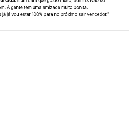
 torcida
. É um cara que gosto muito, admiro. Não só
. A gente tem uma amizade muito bonita.
s já já vou estar 100% para no próximo sair vencedor."
FERNANDO DINIZ JÁ TEM
DO
da contra o Grêmio e recebeu o terceiro cartão
duelo que marcará o retorno do Brasileirão