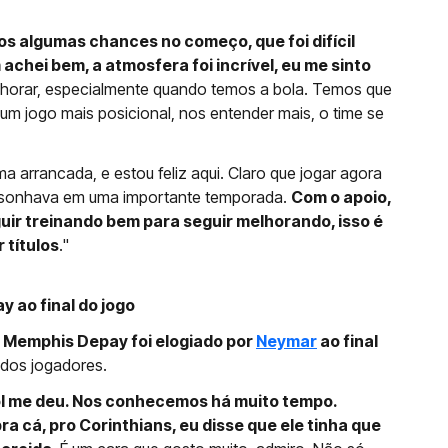
mos algumas chances no começo, que foi difícil
 achei bem, a atmosfera foi incrível, eu me sinto
lhorar, especialmente quando temos a bola. Temos que
um jogo mais posicional, nos entender mais, o time se
arrancada, e estou feliz aqui. Claro que jogar agora
e sonhava em uma importante temporada.
Com o apoio,
uir treinando bem para seguir melhorando, isso é
 títulos
."
 ao final do jogo
,
Memphis Depay foi elogiado por
Neymar
ao final
 dos jogadores.
l me deu. Nos conhecemos há muito tempo.
a cá, pro Corinthians, eu disse que ele tinha que