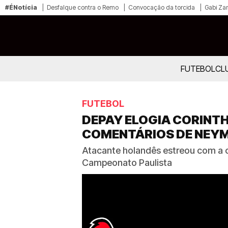
#ÉNotícia
Desfalque contra o Remo
Convocação da torcida
Gabi Zan
FUTEBOL
CL
FUTEBOL
DEPAY ELOGIA CORINTH
COMENTÁRIOS DE NEY
Atacante holandês estreou com a ca
Campeonato Paulista