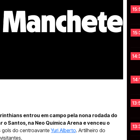
15:
15:
14:
14:
13:
rinthians entrou em campo pela nona rodada do
r o Santos, na Neo Química Arena e venceu o
13:
s gols do centroavante
Yuri Alberto
. Artilheiro do
isitantes.