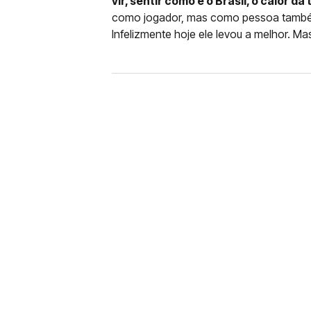
vir, sentir como é o Brasil, o calor da
como jogador, mas como pessoa também
Infelizmente hoje ele levou a melhor. Ma
FUTEBOL
CORINTHIANS X REMO: 
DESFALQUE CONFIRMA
Jogador estava pendurado na parti
amarelo e não estará em campo no 