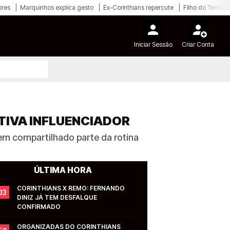
ores
Marquinhos explica gesto
Ex-Corinthians repercute
Filho do Terrão
Iniciar Sessão
Criar Conta
TIVA INFLUENCIADOR
 tem compartilhado parte da rotina
ÚLTIMA HORA
CORINTHIANS X REMO: FERNANDO 
03
DINIZ JÁ TEM DESFALQUE 
CONFIRMADO
ORGANIZADAS DO CORINTHIANS 