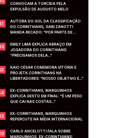
50
CONVOCAM A TORCIDA PELA 
EXPULSÃO DE AUGUSTO MELO
AUTORA DO GOL DA CLASSIFICAÇÃO 
31
DO CORINTHIANS, GABI ZANOTTI 
MANDA RECADO: “POR PARTE DE 
VOCÊS...”
EMILY LIMA EXPLICA ABRAÇO EM 
34
JOGADORA DO CORINTHIANS: 
“PRECISAMOS DELA...”
KAIO CÉSAR COMEMORA VITÓRIA E 
13
PROJETA CORINTHIANS NA 
LIBERTADORES: “NOSSO OBJETIVO É...”
EX-CORINTHIANS, MARQUINHOS 
54
EXPLICA GESTO EM FINAL: “É UM PESO 
QUE CAI NAS COSTAS...”
EX-CORINTHIANS, MARQUINHOS 
32
REPERCUTE NA MÍDIA INTERNACIONAL
CARLO ANCELOTTI FALA SOBRE 
20
MARQUINHOS, EX-CORINTHIANS: 