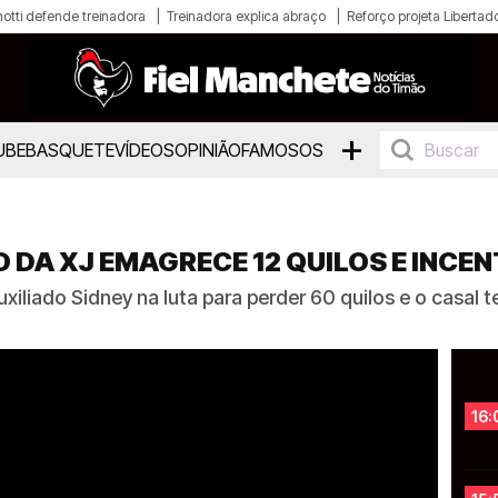
otti defende treinadora
Treinadora explica abraço
Reforço projeta Libertad
+
UBE
BASQUETE
VÍDEOS
OPINIÃO
FAMOSOS
A XJ EMAGRECE 12 QUILOS E INCEN
uxiliado Sidney na luta para perder 60 quilos e o casal
16: