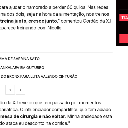
a para ajudar o namorado a perder 60 quilos. Nas redes
ina dos dois, seja na hora da alimentação, nos treinos
11:
reina junto, cresce junto
," comentou Gordão da XJ
parece treinando com Nicolle.
MA DE SABRINA SATO
 ANKALAEV EM OUTUBRO
 DO BRONX PARA LUTA VALENDO CINTURÃO
<
>
dão da XJ revelou que tem passado por momentos
 bariátrica. O influenciador compartilhou que tem adiado
mesa de cirurgia e não voltar
. Minha ansiedade está
ndo ataca eu desconto na comida."