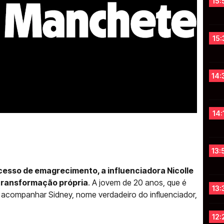
15:
15:
14:
14:
13:
esso de emagrecimento, a influenciadora Nicolle
transformação própria
. A jovem de 20 anos, que é
13:
companhar Sidney, nome verdadeiro do influenciador,
.
12: