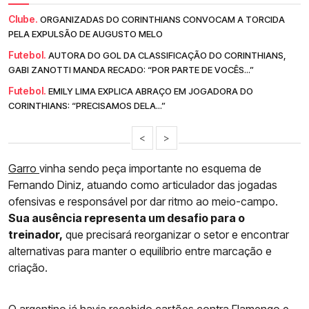
Clube.
ORGANIZADAS DO CORINTHIANS CONVOCAM A TORCIDA
PELA EXPULSÃO DE AUGUSTO MELO
Futebol.
AUTORA DO GOL DA CLASSIFICAÇÃO DO CORINTHIANS,
GABI ZANOTTI MANDA RECADO: “POR PARTE DE VOCÊS...”
Futebol.
EMILY LIMA EXPLICA ABRAÇO EM JOGADORA DO
CORINTHIANS: “PRECISAMOS DELA...”
<
>
Garro
vinha sendo peça importante no esquema de
Fernando Diniz, atuando como articulador das jogadas
ofensivas e responsável por dar ritmo ao meio-campo.
Sua ausência representa um desafio para o
treinador,
que precisará reorganizar o setor e encontrar
alternativas para manter o equilíbrio entre marcação e
criação.
O argentino já havia recebido cartões contra Flamengo e