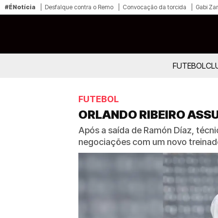
#ÉNotícia
Desfalque contra o Remo
Convocação da torcida
Gabi Zan
FUTEBOL
CL
FUTEBOL
ORLANDO RIBEIRO ASS
Após a saída de Ramón Díaz, técni
negociações com um novo treina