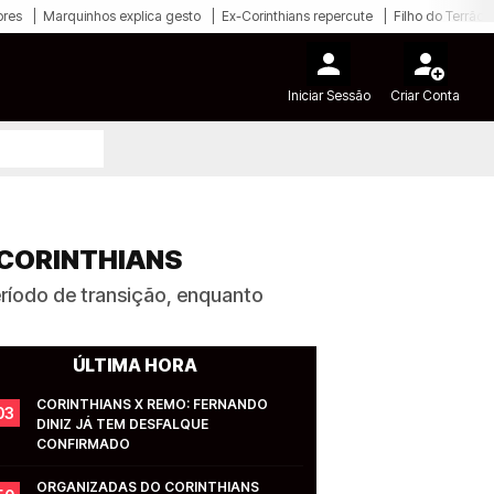
ores
Marquinhos explica gesto
Ex-Corinthians repercute
Filho do Terrão
Iniciar Sessão
Criar Conta
 CORINTHIANS
ríodo de transição, enquanto
ÚLTIMA HORA
CORINTHIANS X REMO: FERNANDO 
03
DINIZ JÁ TEM DESFALQUE 
CONFIRMADO
ORGANIZADAS DO CORINTHIANS 