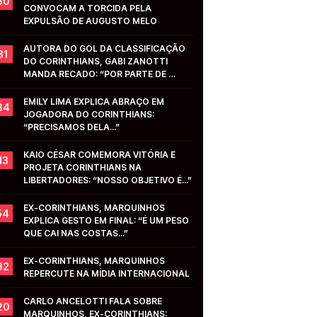
50
CONVOCAM A TORCIDA PELA 
EXPULSÃO DE AUGUSTO MELO
AUTORA DO GOL DA CLASSIFICAÇÃO 
31
DO CORINTHIANS, GABI ZANOTTI 
MANDA RECADO: “POR PARTE DE 
VOCÊS...”
EMILY LIMA EXPLICA ABRAÇO EM 
34
JOGADORA DO CORINTHIANS: 
“PRECISAMOS DELA...”
KAIO CÉSAR COMEMORA VITÓRIA E 
13
PROJETA CORINTHIANS NA 
LIBERTADORES: “NOSSO OBJETIVO É...”
EX-CORINTHIANS, MARQUINHOS 
54
EXPLICA GESTO EM FINAL: “É UM PESO 
QUE CAI NAS COSTAS...”
EX-CORINTHIANS, MARQUINHOS 
32
REPERCUTE NA MÍDIA INTERNACIONAL
CARLO ANCELOTTI FALA SOBRE 
20
MARQUINHOS, EX-CORINTHIANS: 