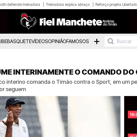
otti defende treinadora
Treinadora explica abraço
Reforço projeta Libertad
+
UBE
BASQUETE
VÍDEOS
OPINIÃO
FAMOSOS
UME INTERINAMENTE O COMANDO DO
co interino comanda o Timão contra o Sport, em um pe
dor seguem
16: