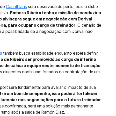
e do
Corinthians
será observada de perto, pois o clube
itivo.
Embora Ribeiro tenha a missão de conduzir o
ção alvinegra segue em negociação com Dorival
eira, para ocupar o cargo de treinador
. O cenário de
m a possibilidade de a negociação com Dorival não
ns
também busca estabilidade enquanto espera definir
to de Ribeiro ser promovido ao cargo de interino
uco de calma à equipe neste momento de transição
.
 os dirigentes continuam focados na contratação de um
port será fundamental para avaliar o impacto de sua
tre um bom desempenho, isso poderá fortalecer
fluenciar nas negociações para o futuro treinador
.
, se confirmada, será uma solução mais permanente
o rumo após a saída de Ramón Díaz.