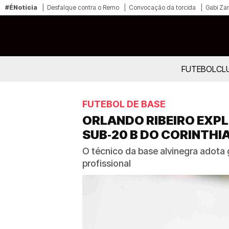
#ÉNotícia
Desfalque contra o Remo
Convocação da torcida
Gabi Zan
FUTEBOL
CL
FUTEBOL DE BASE
ORLANDO RIBEIRO EXPL
SUB‑20 B DO CORINTHI
O técnico da base alvinegra adota g
profissional