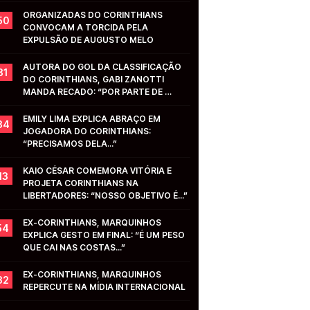
ORGANIZADAS DO CORINTHIANS 
50
CONVOCAM A TORCIDA PELA 
EXPULSÃO DE AUGUSTO MELO
AUTORA DO GOL DA CLASSIFICAÇÃO 
31
DO CORINTHIANS, GABI ZANOTTI 
MANDA RECADO: “POR PARTE DE 
VOCÊS...”
EMILY LIMA EXPLICA ABRAÇO EM 
34
JOGADORA DO CORINTHIANS: 
“PRECISAMOS DELA...”
KAIO CÉSAR COMEMORA VITÓRIA E 
13
PROJETA CORINTHIANS NA 
LIBERTADORES: “NOSSO OBJETIVO É...”
EX-CORINTHIANS, MARQUINHOS 
54
EXPLICA GESTO EM FINAL: “É UM PESO 
QUE CAI NAS COSTAS...”
EX-CORINTHIANS, MARQUINHOS 
32
REPERCUTE NA MÍDIA INTERNACIONAL