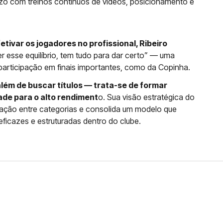
zo com treinos contínuos de vídeos, posicionamento e
tivar os jogadores no profissional, Ribeiro
ver esse equilíbrio, tem tudo para dar certo” — uma
 e participação em finais importantes, como da Copinha.
além de buscar títulos — trata-se de formar
de para o alto rendiment
o. Sua visão estratégica do
gração entre categorias e consolida um modelo que
eficazes e estruturadas dentro do clube.
RIM AGRADECE VOLTA AO
UDARAM...”
 um grande ativo no futuro, meia esteve