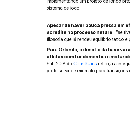
implementando um projeto de longo pra
sistema de jogo.
Apesar de haver pouca pressa em efe
acredita no processo natural
: “se ti
filosofia que já rendeu equilíbrio tático
Para Orlando, o desafio da base vai 
atletas com fundamentos e maturida
Sub‑20 B do
Corinthians
reforça a inte
pode servir de exemplo para transições 
FUTEBOL DE BASE
RECUPERADO, GUI AMO
CORINTHIANS: “ME AJ
Um dos nomes da base que pode ser