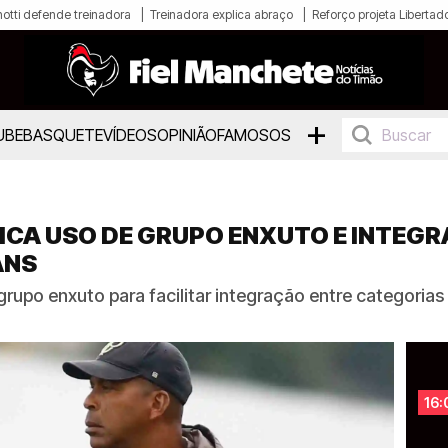
otti defende treinadora
Treinadora explica abraço
Reforço projeta Libertad
+
UBE
BASQUETE
VÍDEOS
OPINIÃO
FAMOSOS
ICA USO DE GRUPO ENXUTO E INTEGR
ANS
rupo enxuto para facilitar integração entre categorias 
16: