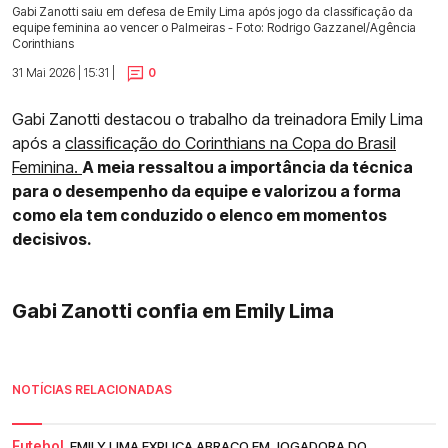
Gabi Zanotti saiu em defesa de Emily Lima após jogo da classificação da
equipe feminina ao vencer o Palmeiras - Foto: Rodrigo Gazzanel/Agência
Corinthians
31 Mai 2026 | 15:31 |
0
Gabi Zanotti destacou o trabalho da treinadora Emily Lima
após a
classificação do Corinthians na Copa do Brasil
Feminina.
A meia ressaltou a importância da técnica
para o desempenho da equipe e valorizou a forma
como ela tem conduzido o elenco em momentos
decisivos.
Gabi Zanotti confia em Emily Lima
NOTÍCIAS RELACIONADAS
Futebol.
EMILY LIMA EXPLICA ABRAÇO EM JOGADORA DO