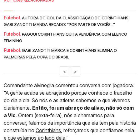
NOTÍCIAS RELACIONADAS
Futebol.
AUTORA DO GOL DA CLASSIFICAÇÃO DO CORINTHIANS,
GABI ZANOTTI MANDA RECADO: “POR PARTE DE VOCÊS...”
Futebol.
PAGOU! CORINTHIANS QUITA PENDÊNCIA COM ELENCO
FEMININO
Futebol.
GABI ZANOTTI MARCA E CORINTHIANS ELIMINA O
PALMEIRAS PELA COPA DO BRASIL
<
>
Comandante alvinegra comentou conversa com jogadora:
"A gente acaba se abraçando porque conhece o trabalho
do dia a dia. Só nós e as atletas sabemos o que vivemos
diariamente.
Então, foi um abraço de alívio, não só com
a Vic
. Ontem (sexta-feira), nós a chamamos para
conversar, falamos da importância que ela tem pela história
construída no
Corinthians
, reforçamos que confiamos nela
e que estamos ao lado dela."