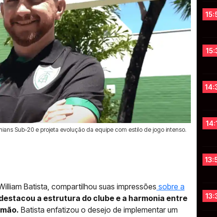
15:
15:
14:
14:
thians Sub-20 e projeta evolução da equipe com estilo de jogo intenso.
13:
illiam Batista, compartilhou suas impressões
sobre a
13:
 destacou a estrutura do clube e a harmonia entre
imão.
Batista enfatizou o desejo de implementar um