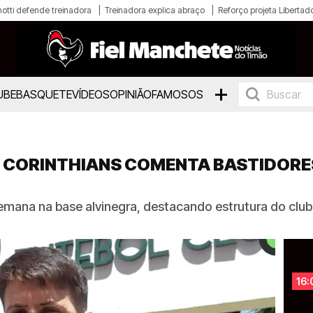
otti defende treinadora
Treinadora explica abraço
Reforço projeta Libertad
+
UBE
BASQUETE
VÍDEOS
OPINIÃO
FAMOSOS
O CORINTHIANS COMENTA BASTIDORE
semana na base alvinegra, destacando estrutura do clu
16: