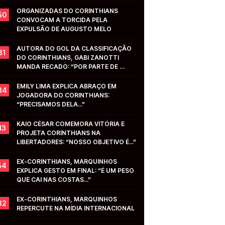
ORGANIZADAS DO CORINTHIANS 
50
CONVOCAM A TORCIDA PELA 
EXPULSÃO DE AUGUSTO MELO
AUTORA DO GOL DA CLASSIFICAÇÃO 
31
DO CORINTHIANS, GABI ZANOTTI 
MANDA RECADO: “POR PARTE DE 
VOCÊS...”
EMILY LIMA EXPLICA ABRAÇO EM 
34
JOGADORA DO CORINTHIANS: 
“PRECISAMOS DELA...”
KAIO CÉSAR COMEMORA VITÓRIA E 
13
PROJETA CORINTHIANS NA 
LIBERTADORES: “NOSSO OBJETIVO É...”
EX-CORINTHIANS, MARQUINHOS 
54
EXPLICA GESTO EM FINAL: “É UM PESO 
QUE CAI NAS COSTAS...”
EX-CORINTHIANS, MARQUINHOS 
32
REPERCUTE NA MÍDIA INTERNACIONAL