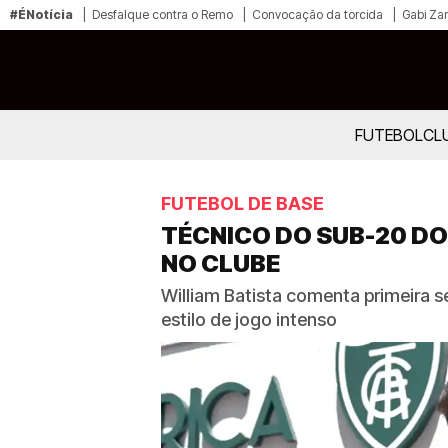
#ÉNotícia
Desfalque contra o Remo
Convocação da torcida
Gabi Zan
FUTEBOL
CL
FUTEBOL DE BASE
TÉCNICO DO SUB-20 D
NO CLUBE
William Batista comenta primeira 
estilo de jogo intenso