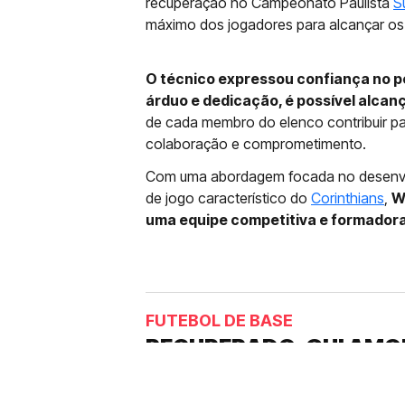
recuperação no Campeonato Paulista
S
máximo dos jogadores para alcançar os 
O técnico expressou confiança no po
árduo e dedicação, é possível alcanç
de cada membro do elenco contribuir pa
colaboração e comprometimento.
Com uma abordagem focada no desenvol
de jogo característico do
Corinthians
,
W
uma equipe competitiva e formadora 
FUTEBOL DE BASE
RECUPERADO, GUI AMO
CORINTHIANS: “ME AJ
Um dos nomes da base que pode ser