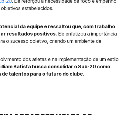
ub-20
. Ele reforçou a necessidade de foco e empenho
objetivos estabelecidos.
tencial da equipe e ressaltou que, com trabalho
ar resultados positivos.
Ele enfatizou a importância
ra o sucesso coletivo, criando um ambiente de
vimento dos atletas e na implementação de um estilo
illiam Batista busca consolidar o Sub-20 como
de talentos para o futuro do clube.
RIM AGRADECE VOLTA AO
UDARAM...”
 um grande ativo no futuro, meia esteve