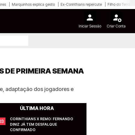
ores
Marquinhos explica gesto
Ex-Corinthians repercute
Filho do Terrão
Iniciar Sessão
Criar Conta
S DE PRIMEIRA SEMANA
be, adaptação dos jogadores e
ÚLTIMA HORA
CORINTHIANS X REMO: FERNANDO 
03
DINIZ JÁ TEM DESFALQUE 
CONFIRMADO