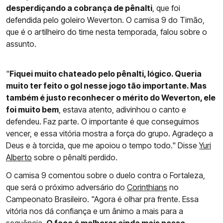
desperdiçando a cobrança de pênalti
, que foi
defendida pelo goleiro Weverton. O camisa 9 do Timão,
que é o artilheiro do time nesta temporada, falou sobre o
assunto.
"
Fiquei muito chateado pelo pênalti, lógico. Queria
muito ter feito o gol nesse jogo tão importante. Mas
também é justo reconhecer o mérito do Weverton, ele
foi muito bem
, estava atento, adivinhou o canto e
defendeu. Faz parte. O importante é que conseguimos
vencer, e essa vitória mostra a força do grupo. Agradeço a
Deus e à torcida, que me apoiou o tempo todo." Disse
Yuri
Alberto
sobre o pênalti perdido.
O camisa 9 comentou sobre o duelo contra o Fortaleza,
que será o próximo adversário do
Corinthians
no
Campeonato Brasileiro. "Agora é olhar pra frente. Essa
vitória nos dá confiança e um ânimo a mais para a
sequência.
O foco é melhorar ainda mais nosso