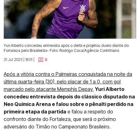
Yuri Alberto concedeu entrevista após o dérbi e projetou duelo diante do
Fortaleza pelo Brasileirão- Foto: Rodrigo Coca/Agência Corinthians
31 Jul 2025 | 18:01 |
0
Após a vitória contra o Palmeiras conquistada na noite da
última quarta-feira (30), pelo placar de 1 a 0, com gol
marcado pelo atacante Memphis Depay
,
Yuri Alberto
concedeu entrevista depois do clássico disputado na
Neo Química Arena e falou sobre o pênalti perdido na
primeira etapa da partida
e falou a respeito do
confronto diante do Fortaleza, que será o próximo
adversário do Timão no Campeonato Brasileiro.