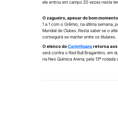
ele entrou em campo 20 vezes nesta t
O zagueiro, apesar do bom momento,
1 a 1 com o Grêmio, na última semana, p
Mundial de Clubes. Resta saber se o atl
conseguirá se manter entre os titulares.
O elenco do
Corinthians
retorna aos 
será contra o Red Bull Bragantino, em due
na Neo Química Arena, pela 13ª rodada d
FUTEBOL
CORINTHIANS X REMO: 
DESFALQUE CONFIRMA
Jogador estava pendurado na parti