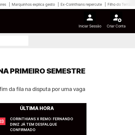
ores
Marquinhos explica gesto
Ex-Corinthians repercute
Filho do Terrão
Iniciar Sessão
Criar Conta
NA PRIMEIRO SEMESTRE
im da fila na disputa por uma vaga
ÚLTIMA HORA
CORINTHIANS X REMO: FERNANDO 
03
DINIZ JÁ TEM DESFALQUE 
CONFIRMADO