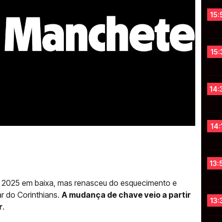
15:
15:
14:
14:
13:
e 2025 em baixa, mas renasceu do esquecimento e
ar do Corinthians.
A mudança de chave veio a partir
13:
r
.