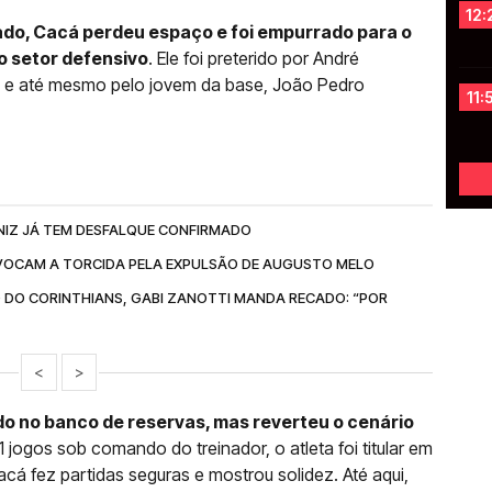
12:
do, Cacá perdeu espaço e foi empurrado para o
no setor defensivo
. Ele foi preterido por André
s e até mesmo pelo jovem da base, João Pedro
11:
NIZ JÁ TEM DESFALQUE CONFIRMADO
OCAM A TORCIDA PELA EXPULSÃO DE AUGUSTO MELO
 DO CORINTHIANS, GABI ZANOTTI MANDA RECADO: “POR
<
>
o no banco de reservas, mas reverteu o cenário
1 jogos sob comando do treinador, o atleta foi titular em
acá fez partidas seguras e mostrou solidez. Até aqui,