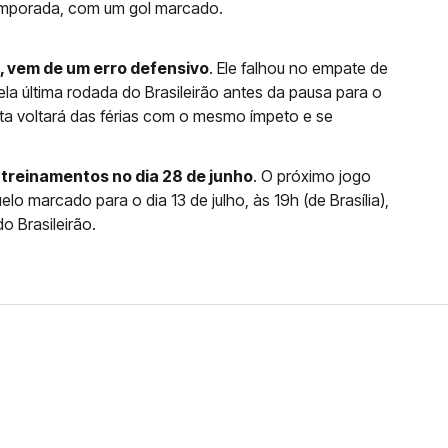
emporada, com um gol marcado.
 vem de um erro defensivo
. Ele falhou no empate de
ela última rodada do Brasileirão antes da pausa para o
eta voltará das férias com o mesmo ímpeto e se
treinamentos no dia 28 de junho
. O próximo jogo
lo marcado para o dia 13 de julho, às 19h (de Brasília),
o Brasileirão.
FERNANDO DINIZ JÁ TEM
DO
da contra o Grêmio e recebeu o terceiro cartão