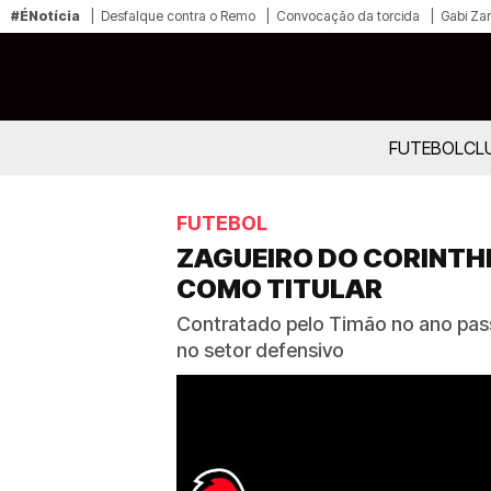
#ÉNotícia
Desfalque contra o Remo
Convocação da torcida
Gabi Zan
FUTEBOL
CL
FUTEBOL
ZAGUEIRO DO CORINTHI
COMO TITULAR
Contratado pelo Timão no ano pass
no setor defensivo