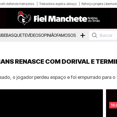
otti defende treinadora
Treinadora explica abraço
Reforço projeta Libertad
+
UBE
BASQUETE
VÍDEOS
OPINIÃO
FAMOSOS
ANS RENASCE COM DORIVAL E TERMI
ado, o jogador perdeu espaço e foi empurrado para o f
16: