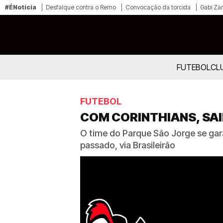
#ÉNotícia
Desfalque contra o Remo
Convocação da torcida
Gabi Zan
FUTEBOL
CL
FUTEBOL
COM CORINTHIANS, SAI
O time do Parque São Jorge se gara
passado, via Brasileirão