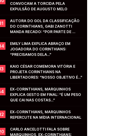
50
CONVOCAM A TORCIDA PELA 
EXPULSÃO DE AUGUSTO MELO
AUTORA DO GOL DA CLASSIFICAÇÃO 
31
DO CORINTHIANS, GABI ZANOTTI 
MANDA RECADO: “POR PARTE DE 
VOCÊS...”
EMILY LIMA EXPLICA ABRAÇO EM 
34
JOGADORA DO CORINTHIANS: 
“PRECISAMOS DELA...”
KAIO CÉSAR COMEMORA VITÓRIA E 
13
PROJETA CORINTHIANS NA 
LIBERTADORES: “NOSSO OBJETIVO É...”
EX-CORINTHIANS, MARQUINHOS 
54
EXPLICA GESTO EM FINAL: “É UM PESO 
QUE CAI NAS COSTAS...”
EX-CORINTHIANS, MARQUINHOS 
32
REPERCUTE NA MÍDIA INTERNACIONAL
CARLO ANCELOTTI FALA SOBRE 
20
MARQUINHOS, EX-CORINTHIANS: 