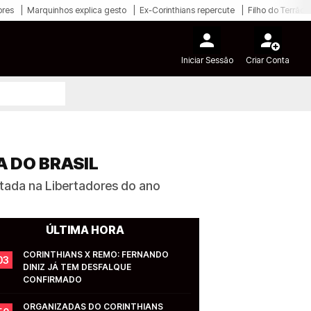
ores
Marquinhos explica gesto
Ex-Corinthians repercute
Filho do Terrão
Iniciar Sessão
Criar Conta
A DO BRASIL
stada na Libertadores do ano
ÚLTIMA HORA
CORINTHIANS X REMO: FERNANDO 
03
DINIZ JÁ TEM DESFALQUE 
CONFIRMADO
ORGANIZADAS DO CORINTHIANS 