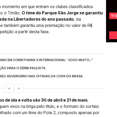
ao momento em que entram os clubes classificados
ndo o Timão.
O time do Parque São Jorge se garantiu
11:
ada na Libertadores do ano passado
, via
be também garantiu uma premiação no valor de R$
etição a partir desta fase.
MO EM CORINTHIANS X INTERNACIONAL: “JOGO MUITO...”
ÇÃO PARA O DÉRBI PAULISTA
SEU ADVERSÁRIO NAS OITAVAS DA COPA DO BRASIL
<
>
 de ida e volta são 30 de abril e 21 de maio
,
em vivos na briga pelo título, e o formato do sorteio
parelhado com um time do Pote 2, composto apenas por