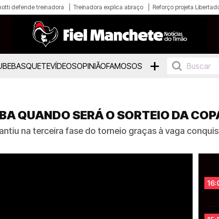
otti defende treinadora
Treinadora explica abraço
Reforço projeta Libertad
+
UBE
BASQUETE
VÍDEOS
OPINIÃO
FAMOSOS
BA QUANDO SERÁ O SORTEIO DA COP
ntiu na terceira fase do torneio graças à vaga conqui
16: