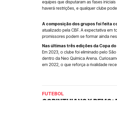
equipes que disputaram as fases iniciais 
haverá restrições, e qualquer clube pod
A composição dos grupos foi feita c
atualizado pela CBF. A expectativa em to
promissores podem se formar ainda nes
Nas últimas três edições da Copa do 
Em 2023, o clube foi eliminado pelo Sã
dentro da Neo Química Arena. Curiosame
em 2022, o que reforça a rivalidade rece
FUTEBOL
CORINTHIANS X REMO: 
DESFALQUE CONFIRMA
Jogador estava pendurado na parti