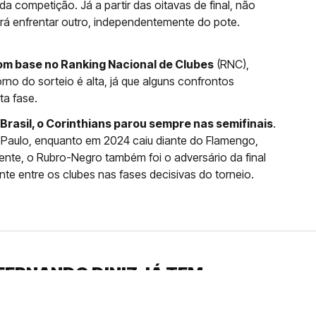
da competição. Já a partir das oitavas de final, não
erá enfrentar outro, independentemente do pote.
om base no Ranking Nacional de Clubes
(RNC),
rno do sorteio é alta, já que alguns confrontos
ta fase.
Brasil, o Corinthians parou sempre nas semifinais
.
o Paulo, enquanto em 2024 caiu diante do Flamengo,
nte, o Rubro-Negro também foi o adversário da final
nte entre os clubes nas fases decisivas do torneio.
FERNANDO DINIZ JÁ TEM
DO
da contra o Grêmio e recebeu o terceiro cartão