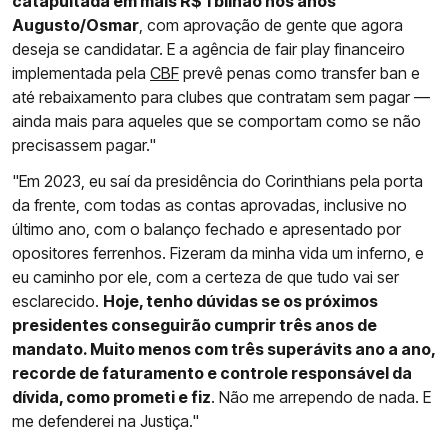
catapultada em mais R$ 1 bilhão nos anos
Augusto/Osmar
, com aprovação de gente que agora
deseja se candidatar. E a agência de fair play financeiro
implementada pela
CBF
prevê penas como transfer ban e
até rebaixamento para clubes que contratam sem pagar —
ainda mais para aqueles que se comportam como se não
precisassem pagar."
"Em 2023, eu saí da presidência do Corinthians pela porta
da frente, com todas as contas aprovadas, inclusive no
último ano, com o balanço fechado e apresentado por
opositores ferrenhos. Fizeram da minha vida um inferno, e
eu caminho por ele, com a certeza de que tudo vai ser
esclarecido.
Hoje, tenho dúvidas se os próximos
presidentes conseguirão cumprir três anos de
mandato. Muito menos com três superávits ano a ano,
recorde de faturamento e controle responsável da
dívida, como prometi e fiz
. Não me arrependo de nada. E
me defenderei na Justiça."