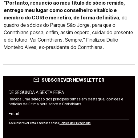
"
Portanto, renuncio ao meu título de sócio remido,
entrego meu lugar como conselheiro vitalício e
membro do CORI e me retiro, de forma definitiva
, do
quadro de sócios do Parque São Jorge, para que o
Corinthians possa, enfim, assim espero, cuidar do presente
e do futuro. Vai Corinthians. Sempre." Finalizou Duílio
Monteiro Alves, ex-presidente do Corinthians.
SUBSCREVER NEWSLETTER
DE SEGUNDA A SEXTA FEIRA
Receba uma seleção dos principais temas em destaque, opiniões e
notícias de última hora sobre o Corinthians.
Email
Ao subscrever está a aceitar a nossa
Política de Privacidade