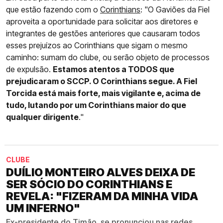
que estão fazendo com o
Corinthians
: "O Gaviões da Fiel
aproveita a oportunidade para solicitar aos diretores e
integrantes de gestões anteriores que causaram todos
esses prejuízos ao Corinthians que sigam o mesmo
caminho: sumam do clube, ou serão objeto de processos
de expulsão.
Estamos atentos a TODOS que
prejudicaram o SCCP. O Corinthians segue. A Fiel
Torcida está mais forte, mais vigilante e, acima de
tudo, lutando por um Corinthians maior do que
qualquer dirigente
."
CLUBE
DUÍLIO MONTEIRO ALVES DEIXA DE
SER SÓCIO DO CORINTHIANS E
REVELA: "FIZERAM DA MINHA VIDA
UM INFERNO"
Ex-presidente do Timão, se pronunciou nas redes