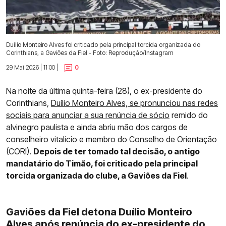
Duílio Monteiro Alves foi criticado pela principal torcida organizada do
Corinthians, a Gaviões da Fiel - Foto: Reprodução/Instagram
29 Mai 2026 | 11:00 |
0
Na noite da última quinta-feira (28), o ex-presidente do
Corinthians,
Duílio Monteiro Alves, se pronunciou nas redes
sociais para anunciar a sua renúncia de sócio
remido do
alvinegro paulista e ainda abriu mão dos cargos de
conselheiro vitalício e membro do Conselho de Orientação
(CORI).
Depois de ter tomado tal decisão, o antigo
mandatário do Timão, foi criticado pela principal
torcida organizada do clube, a Gaviões da Fiel
.
Gaviões da Fiel detona Duílio Monteiro
Alves após renúncia do ex-presidente do