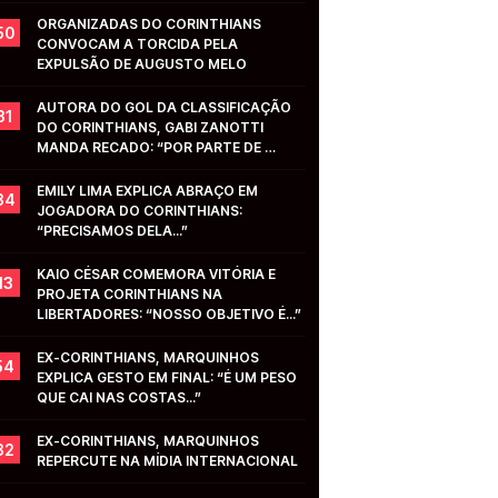
ORGANIZADAS DO CORINTHIANS 
50
CONVOCAM A TORCIDA PELA 
EXPULSÃO DE AUGUSTO MELO
AUTORA DO GOL DA CLASSIFICAÇÃO 
31
DO CORINTHIANS, GABI ZANOTTI 
MANDA RECADO: “POR PARTE DE 
VOCÊS...”
EMILY LIMA EXPLICA ABRAÇO EM 
34
JOGADORA DO CORINTHIANS: 
“PRECISAMOS DELA...”
KAIO CÉSAR COMEMORA VITÓRIA E 
13
PROJETA CORINTHIANS NA 
LIBERTADORES: “NOSSO OBJETIVO É...”
EX-CORINTHIANS, MARQUINHOS 
54
EXPLICA GESTO EM FINAL: “É UM PESO 
QUE CAI NAS COSTAS...”
EX-CORINTHIANS, MARQUINHOS 
32
REPERCUTE NA MÍDIA INTERNACIONAL