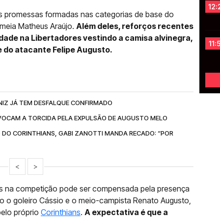
12:
ns promessas formadas nas categorias de base do
 meia Matheus Araújo.
Além deles, reforços recentes
ade na Libertadores vestindo a camisa alvinegra,
11:
e do atacante Felipe Augusto.
NIZ JÁ TEM DESFALQUE CONFIRMADO
OCAM A TORCIDA PELA EXPULSÃO DE AUGUSTO MELO
 DO CORINTHIANS, GABI ZANOTTI MANDA RECADO: “POR
<
>
tas na competição pode ser compensada pela presença
o o goleiro Cássio e o meio-campista Renato Augusto,
pelo próprio
Corinthians
.
A expectativa é que a