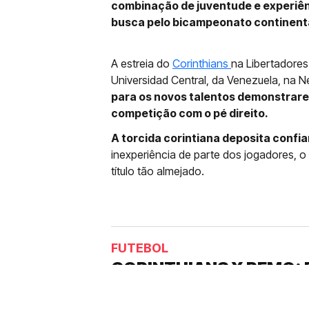
combinação de juventude e experiên
busca pelo bicampeonato continent
A estreia do
Corinthians
na Libertadores
Universidad Central, da Venezuela, na 
para os novos talentos demonstrarem
competição com o pé direito.
A torcida corintiana deposita confi
inexperiência de parte dos jogadores, o
título tão almejado.
FUTEBOL
CORINTHIANS X REMO: 
DESFALQUE CONFIRMA