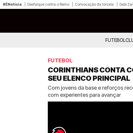
#ÉNotícia
Desfalque contra o Remo
Convocação da torcida
Gabi Zan
FUTEBOL
CL
FUTEBOL
CORINTHIANS CONTA C
SEU ELENCO PRINCIPAL
Com jovens da base e reforços rec
com experientes para avançar