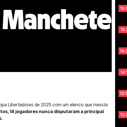
15:
15:
14:
14:
13:
Copa Libertadores de 2025 com um elenco que mescla
itos, 14 jogadores nunca disputaram a principal
13:
s.