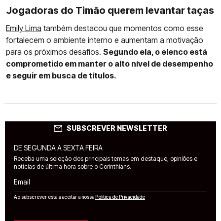
Jogadoras do Timão querem levantar taças
Emily Lima
também destacou que momentos como esse
fortalecem o ambiente interno e aumentam a motivação
para os próximos desafios.
Segundo ela, o elenco está
comprometido em manter o alto nível de desempenho
e seguir em busca de títulos.
SUBSCREVER NEWSLETTER
DE SEGUNDA A SEXTA FEIRA
Receba uma seleção dos principais temas em destaque, opiniões e
notícias de última hora sobre o Corinthians.
Email
Ao subscrever está a aceitar a nossa
Política de Privacidade