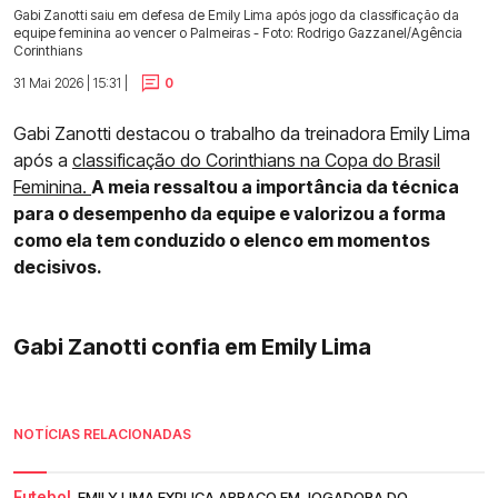
Gabi Zanotti saiu em defesa de Emily Lima após jogo da classificação da
equipe feminina ao vencer o Palmeiras - Foto: Rodrigo Gazzanel/Agência
Corinthians
31 Mai 2026 | 15:31 |
0
Gabi Zanotti destacou o trabalho da treinadora Emily Lima
após a
classificação do Corinthians na Copa do Brasil
Feminina.
A meia ressaltou a importância da técnica
para o desempenho da equipe e valorizou a forma
como ela tem conduzido o elenco em momentos
decisivos.
Gabi Zanotti confia em Emily Lima
NOTÍCIAS RELACIONADAS
Futebol.
EMILY LIMA EXPLICA ABRAÇO EM JOGADORA DO