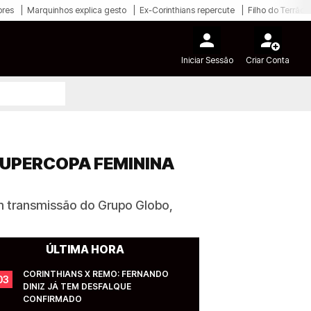
ores
Marquinhos explica gesto
Ex-Corinthians repercute
Filho do Terrão
Iniciar Sessão
Criar Conta
SUPERCOPA FEMININA
om transmissão do Grupo Globo,
ÚLTIMA HORA
CORINTHIANS X REMO: FERNANDO 
03
DINIZ JÁ TEM DESFALQUE 
CONFIRMADO