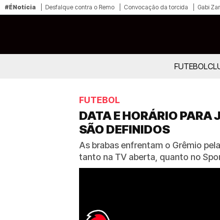
#ÉNotícia
Desfalque contra o Remo
Convocação da torcida
Gabi Zan
FUTEBOL
CL
FUTEBOL
DATA E HORÁRIO PARA 
SÃO DEFINIDOS
As brabas enfrentam o Grêmio pela
tanto na TV aberta, quanto no Spo