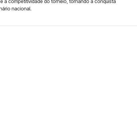
e a competitividade do torneio, tornando a conquista
nário nacional.
FERNANDO DINIZ JÁ TEM
DO
da contra o Grêmio e recebeu o terceiro cartão
duelo que marcará o retorno do Brasileirão