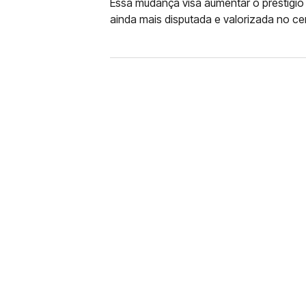
Essa mudança visa aumentar o prestígio 
ainda mais disputada e valorizada no ce
FUTEBOL
CORINTHIANS X REMO: 
DESFALQUE CONFIRMA
Jogador estava pendurado na parti
amarelo e não estará em campo no 