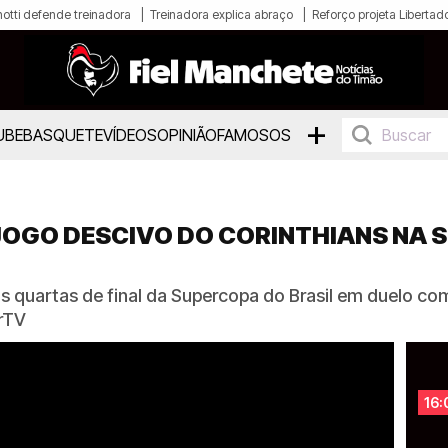
otti defende treinadora
Treinadora explica abraço
Reforço projeta Libertad
+
UBE
BASQUETE
VÍDEOS
OPINIÃO
FAMOSOS
JOGO DESCIVO DO CORINTHIANS NA 
s quartas de final da Supercopa do Brasil em duelo c
rTV
16: