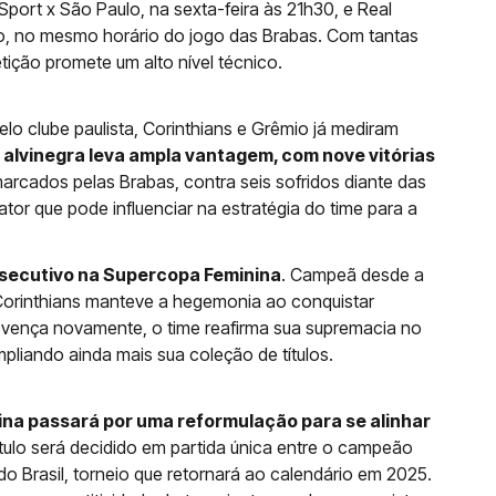
Sport x São Paulo, na sexta-feira às 21h30, e Real
o, no mesmo horário do jogo das Brabas. Com tantas
tição promete um alto nível técnico.
lo clube paulista, Corinthians e Grêmio já mediram
 alvinegra leva ampla vantagem, com nove vitórias
marcados pelas Brabas, contra seis sofridos diante das
ator que pode influenciar na estratégia do time para a
nsecutivo na Supercopa Feminina
. Campeã desde a
 Corinthians manteve a hegemonia ao conquistar
vença novamente, o time reafirma sua supremacia no
mpliando ainda mais sua coleção de títulos.
ina passará por uma reformulação para se alinhar
título será decidido em partida única entre o campeão
do Brasil, torneio que retornará ao calendário em 2025.