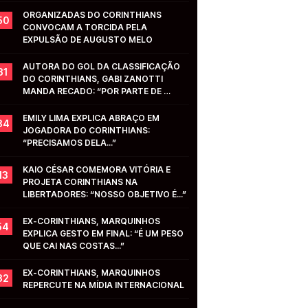
ORGANIZADAS DO CORINTHIANS 
50
CONVOCAM A TORCIDA PELA 
EXPULSÃO DE AUGUSTO MELO
AUTORA DO GOL DA CLASSIFICAÇÃO 
31
DO CORINTHIANS, GABI ZANOTTI 
MANDA RECADO: “POR PARTE DE 
VOCÊS...”
EMILY LIMA EXPLICA ABRAÇO EM 
34
JOGADORA DO CORINTHIANS: 
“PRECISAMOS DELA...”
KAIO CÉSAR COMEMORA VITÓRIA E 
13
PROJETA CORINTHIANS NA 
LIBERTADORES: “NOSSO OBJETIVO É...”
EX-CORINTHIANS, MARQUINHOS 
54
EXPLICA GESTO EM FINAL: “É UM PESO 
QUE CAI NAS COSTAS...”
EX-CORINTHIANS, MARQUINHOS 
32
REPERCUTE NA MÍDIA INTERNACIONAL