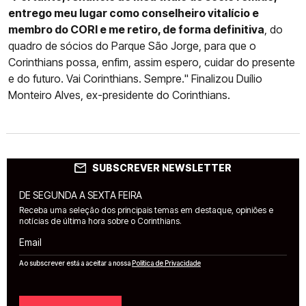
entrego meu lugar como conselheiro vitalício e
membro do CORI e me retiro, de forma definitiva
, do
quadro de sócios do Parque São Jorge, para que o
Corinthians possa, enfim, assim espero, cuidar do presente
e do futuro. Vai Corinthians. Sempre." Finalizou Duílio
Monteiro Alves, ex-presidente do Corinthians.
SUBSCREVER NEWSLETTER
DE SEGUNDA A SEXTA FEIRA
Receba uma seleção dos principais temas em destaque, opiniões e
notícias de última hora sobre o Corinthians.
Email
Ao subscrever está a aceitar a nossa
Política de Privacidade