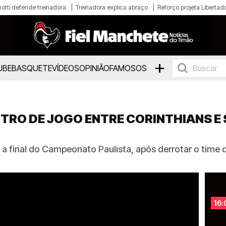
otti defende treinadora
Treinadora explica abraço
Reforço projeta Libertad
+
UBE
BASQUETE
VÍDEOS
OPINIÃO
FAMOSOS
ITRO DE JOGO ENTRE CORINTHIANS E
 a final do Campeonato Paulista, após derrotar o time d
16: