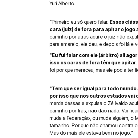
Yuri Alberto.
"Primeiro eu só quero falar.
Esses clássi
cara (juiz) de fora para apitar o jogo 
carrinho por atrás aqui e o juiz não expu
para amarelo, ele deu, e depois foi lá e 
"
Eu fui falar com ele (árbitro) ali ago
isso os caras de fora têm que apitar
foi por que mereceu, mas ele podia ter t
"
Tem que ser igual para todo mundo. 
por isso que nos outros estados vai 
merda dessas e expulsa o Zé Ivaldo aq
carrinho por trás, não dão nada. Vai f
muda a Federação, ou muda alguém, o M
tamanho. Por que não chamou contra o Mi
Mas do mais ele estava bem no jogo."