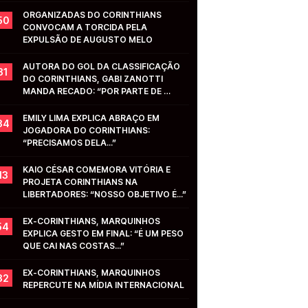
ORGANIZADAS DO CORINTHIANS 
50
CONVOCAM A TORCIDA PELA 
EXPULSÃO DE AUGUSTO MELO
AUTORA DO GOL DA CLASSIFICAÇÃO 
31
DO CORINTHIANS, GABI ZANOTTI 
MANDA RECADO: “POR PARTE DE 
VOCÊS...”
EMILY LIMA EXPLICA ABRAÇO EM 
34
JOGADORA DO CORINTHIANS: 
“PRECISAMOS DELA...”
KAIO CÉSAR COMEMORA VITÓRIA E 
13
PROJETA CORINTHIANS NA 
LIBERTADORES: “NOSSO OBJETIVO É...”
EX-CORINTHIANS, MARQUINHOS 
54
EXPLICA GESTO EM FINAL: “É UM PESO 
QUE CAI NAS COSTAS...”
EX-CORINTHIANS, MARQUINHOS 
32
REPERCUTE NA MÍDIA INTERNACIONAL