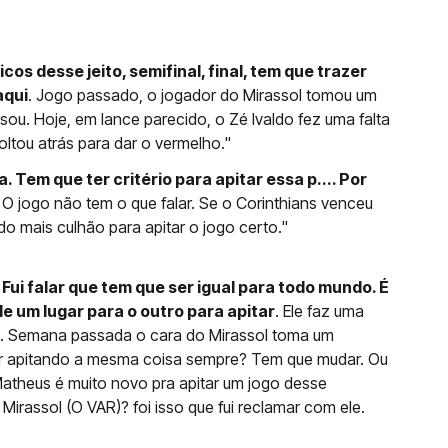
cos desse jeito, semifinal, final, tem que trazer
aqui
. Jogo passado, o jogador do Mirassol tomou um
lsou. Hoje, em lance parecido, o Zé Ivaldo fez uma falta
voltou atrás para dar o vermelho."
ra. Tem que ter critério para apitar essa p.... Por
. O jogo não tem o que falar. Se o Corinthians venceu
ido mais culhão para apitar o jogo certo."
Fui falar que tem que ser igual para todo mundo. É
de um lugar para o outro para apitar
. Ele faz uma
ui. Semana passada o cara do Mirassol toma um
icar apitando a mesma coisa sempre? Tem que mudar. Ou
atheus é muito novo pra apitar um jogo desse
rassol (O VAR)? foi isso que fui reclamar com ele.