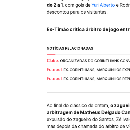
de 2 a 1
, com gols de
Yuri Alberto
e Rodr
descontou para os visitantes.
Ex-Timão critica árbitro de jogo ent
NOTÍCIAS RELACIONADAS
Clube.
ORGANIZADAS DO CORINTHIANS CONV
Futebol.
EX-CORINTHIANS, MARQUINHOS EXPLI
Futebol.
EX-CORINTHIANS, MARQUINHOS REP
Ao final do clássico de ontem,
o zaguei
arbitragem de Matheus Delgado Ca
expulsão do zagueiro do Santos, Zé Ival
mas depois da chamada do árbitro de ví