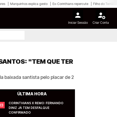
ores
Marquinhos explica gesto
Ex-Corinthians repercute
Filho do Terrão
Iniciar Sessão
Criar Conta
 SANTOS: "TEM QUE TER
a baixada santista pelo placar de 2
ÚLTIMA HORA
CORINTHIANS X REMO: FERNANDO 
03
DINIZ JÁ TEM DESFALQUE 
CONFIRMADO