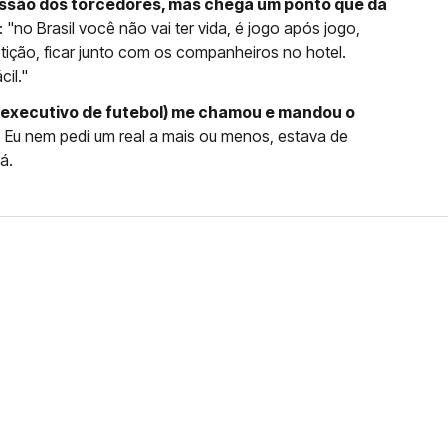
essão dos torcedores, mas chega um ponto que dá
"no Brasil você não vai ter vida, é jogo após jogo,
tição, ficar junto com os companheiros no hotel.
il."
r executivo de futebol) me chamou e mandou o
. Eu nem pedi um real a mais ou menos, estava de
á.
FERNANDO DINIZ JÁ TEM
DO
da contra o Grêmio e recebeu o terceiro cartão
duelo que marcará o retorno do Brasileirão