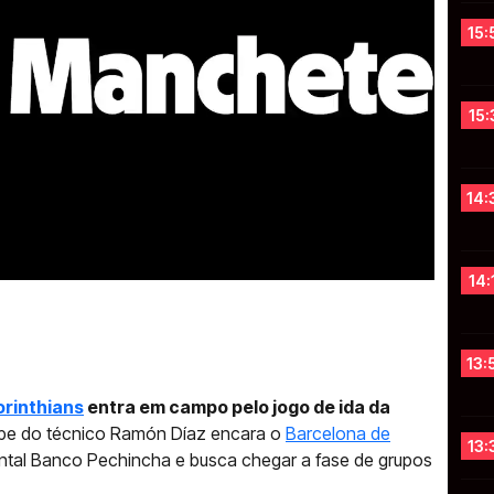
15:
15:
14:
14:
13:
rinthians
entra em campo pelo jogo de ida da
ipe do técnico Ramón Díaz encara o
Barcelona de
13:
ntal Banco Pechincha e busca chegar a fase de grupos