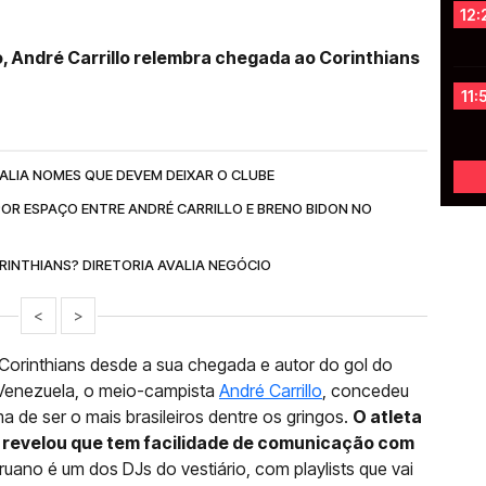
12:
, André Carrillo relembra chegada ao Corinthians
11:
ALIA NOMES QUE DEVEM DEIXAR O CLUBE
POR ESPAÇO ENTRE ANDRÉ CARRILLO E BRENO BIDON NO
INTHIANS? DIRETORIA AVALIA NEGÓCIO
<
>
orinthians desde a sua chegada e autor do gol do
 Venezuela, o meio-campista
André Carrillo
, concedeu
a de ser o mais brasileiros dentre os gringos.
O atleta
, revelou que tem facilidade de comunicação com
eruano é um dos DJs do vestiário, com playlists que vai