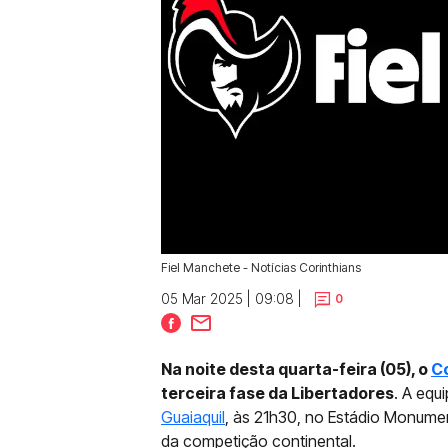
Fiel Manchete - Notícias Corinthians
05 Mar 2025 | 09:08 |
0
Na noite desta quarta-feira (05), o
Co
terceira fase da Libertadores
. A equ
Guaiaquil
, às 21h30, no Estádio Monume
da competição continental.