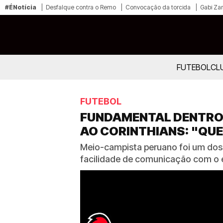
#ÉNotícia
Desfalque contra o Remo
Convocação da torcida
Gabi Zan
FUTEBOL
CL
FUTEBOL
FUNDAMENTAL DENTRO 
AO CORINTHIANS: "QUE
Meio-campista peruano foi um dos 
facilidade de comunicação com o 