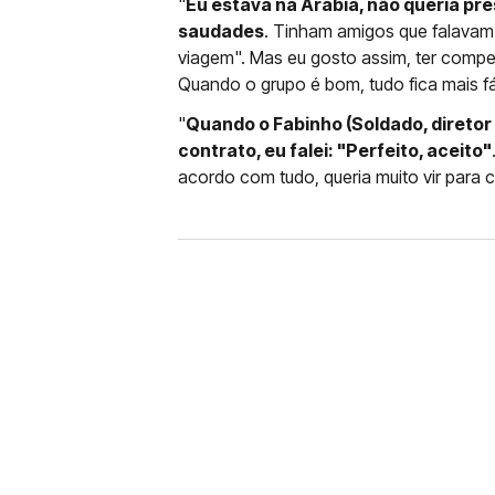
"
Eu estava na Arábia, não queria pr
saudades
. Tinham amigos que falavam: 
viagem". Mas eu gosto assim, ter compe
Quando o grupo é bom, tudo fica mais fác
"
Quando o Fabinho (Soldado, direto
contrato, eu falei: "Perfeito, aceito"
acordo com tudo, queria muito vir para c
FUTEBOL
CORINTHIANS X REMO: 
DESFALQUE CONFIRMA
Jogador estava pendurado na parti
amarelo e não estará em campo no 