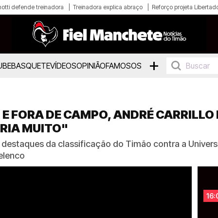
otti defende treinadora
Treinadora explica abraço
Reforço projeta Libertad
+
UBE
BASQUETE
VÍDEOS
OPINIÃO
FAMOSOS
E FORA DE CAMPO, ANDRÉ CARRILL
RIA MUITO"
destaques da classificação do Timão contra a Univers
elenco
16: