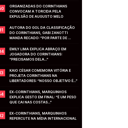
ORGANIZADAS DO CORINTHIANS 
50
CONVOCAM A TORCIDA PELA 
EXPULSÃO DE AUGUSTO MELO
AUTORA DO GOL DA CLASSIFICAÇÃO 
31
DO CORINTHIANS, GABI ZANOTTI 
MANDA RECADO: “POR PARTE DE 
VOCÊS...”
EMILY LIMA EXPLICA ABRAÇO EM 
34
JOGADORA DO CORINTHIANS: 
“PRECISAMOS DELA...”
KAIO CÉSAR COMEMORA VITÓRIA E 
13
PROJETA CORINTHIANS NA 
LIBERTADORES: “NOSSO OBJETIVO É...”
EX-CORINTHIANS, MARQUINHOS 
54
EXPLICA GESTO EM FINAL: “É UM PESO 
QUE CAI NAS COSTAS...”
EX-CORINTHIANS, MARQUINHOS 
32
REPERCUTE NA MÍDIA INTERNACIONAL