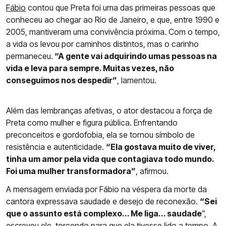
Fábio
contou que Preta foi uma das primeiras pessoas que
conheceu ao chegar ao Rio de Janeiro, e que, entre 1990 e
2005, mantiveram uma convivência próxima. Com o tempo,
a vida os levou por caminhos distintos, mas o carinho
permaneceu.
“A gente vai adquirindo umas pessoas na
vida e leva para sempre. Muitas vezes, não
conseguimos nos despedir”
, lamentou.
Além das lembranças afetivas, o ator destacou a força de
Preta como mulher e figura pública. Enfrentando
preconceitos e gordofobia, ela se tornou símbolo de
resistência e autenticidade.
“Ela gostava muito de viver,
tinha um amor pela vida que contagiava todo mundo.
Foi uma mulher transformadora”
, afirmou.
A mensagem enviada por Fábio na véspera da morte da
cantora expressava saudade e desejo de reconexão.
“Sei
que o assunto está complexo... Me liga... saudade
”,
escreveu ele, torcendo para que ela tivesse lido a tempo. A