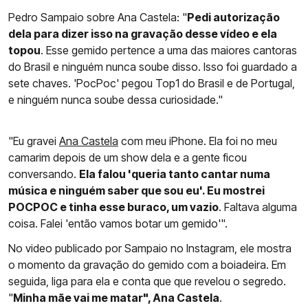
Pedro Sampaio sobre Ana Castela: "
Pedi autorização
dela para dizer isso na gravação desse vídeo e ela
topou
. Esse gemido pertence a uma das maiores cantoras
do Brasil e ninguém nunca soube disso. Isso foi guardado a
sete chaves. 'PocPoc' pegou Top1 do Brasil e de Portugal,
e ninguém nunca soube dessa curiosidade."
"Eu gravei
Ana Castela
com meu iPhone. Ela foi no meu
camarim depois de um show dela e a gente ficou
conversando.
Ela falou 'queria tanto cantar numa
música e ninguém saber que sou eu'. Eu mostrei
POCPOC e tinha esse buraco, um vazio
. Faltava alguma
coisa. Falei 'então vamos botar um gemido'".
No video publicado por Sampaio no Instagram, ele mostra
o momento da gravação do gemido com a boiadeira. Em
seguida, liga para ela e conta que que revelou o segredo.
"
Minha mãe vai me matar", Ana Castela
.