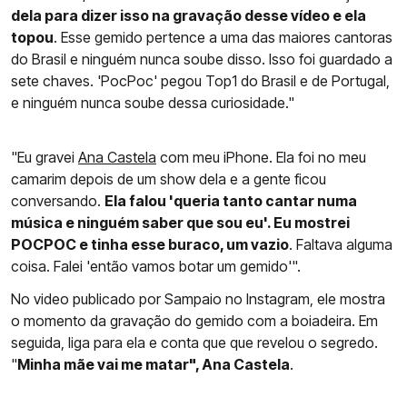
dela para dizer isso na gravação desse vídeo e ela
topou
. Esse gemido pertence a uma das maiores cantoras
do Brasil e ninguém nunca soube disso. Isso foi guardado a
sete chaves. 'PocPoc' pegou Top1 do Brasil e de Portugal,
e ninguém nunca soube dessa curiosidade."
"Eu gravei
Ana Castela
com meu iPhone. Ela foi no meu
camarim depois de um show dela e a gente ficou
conversando.
Ela falou 'queria tanto cantar numa
música e ninguém saber que sou eu'. Eu mostrei
POCPOC e tinha esse buraco, um vazio
. Faltava alguma
coisa. Falei 'então vamos botar um gemido'".
No video publicado por Sampaio no Instagram, ele mostra
o momento da gravação do gemido com a boiadeira. Em
seguida, liga para ela e conta que que revelou o segredo.
"
Minha mãe vai me matar", Ana Castela
.