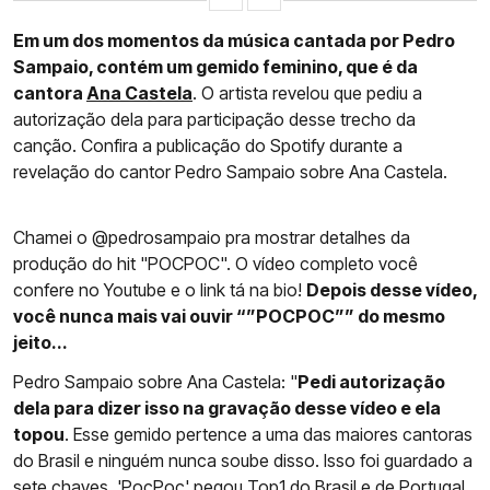
Em um dos momentos da música cantada por Pedro
Sampaio, contém um gemido feminino, que é da
cantora
Ana Castela
. O artista revelou que pediu a
autorização dela para participação desse trecho da
canção. Confira a publicação do Spotify durante a
revelação do cantor Pedro Sampaio sobre Ana Castela.
Chamei o @pedrosampaio pra mostrar detalhes da
produção do hit "POCPOC". O vídeo completo você
confere no Youtube e o link tá na bio!
Depois desse vídeo,
você nunca mais vai ouvir “”POCPOC”” do mesmo
jeito...
Pedro Sampaio sobre Ana Castela: "
Pedi autorização
dela para dizer isso na gravação desse vídeo e ela
topou
. Esse gemido pertence a uma das maiores cantoras
do Brasil e ninguém nunca soube disso. Isso foi guardado a
sete chaves. 'PocPoc' pegou Top1 do Brasil e de Portugal,