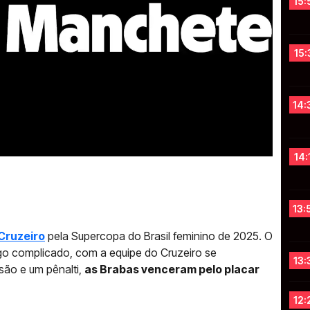
15:
15:
14:
14:
13:
Cruzeiro
pela Supercopa do Brasil feminino de 2025. O
go complicado, com a equipe do Cruzeiro se
13:
ão e um pênalti,
as Brabas venceram pelo placar
12: