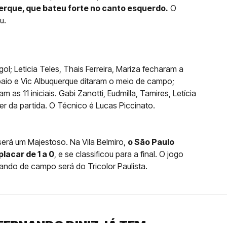
erque, que bateu forte no canto esquerdo.
O
u.
gol; Leticia Teles, Thais Ferreira, Mariza fecharam a
paio e Vic Albuquerque ditaram o meio de campo;
as 11 iniciais. Gabi Zanotti, Eudmilla, Tamires, Letícia
r da partida. O Técnico é Lucas Piccinato.
 será um Majestoso. Na Vila Belmiro,
o São Paulo
lacar de 1 a 0
, e se classificou para a final. O jogo
ando de campo será do Tricolor Paulista.
FERNANDO DINIZ JÁ TEM