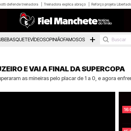
otti defende treinadora
Treinadora explica abraço
Reforço projeta Libertad
+
UBE
BASQUETE
VÍDEOS
OPINIÃO
FAMOSOS
ZEIRO E VAI A FINAL DA SUPERCOPA
eraram as mineiras pelo placar de 1 a 0, e agora enfre
16: