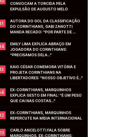
50
CONVOCAM A TORCIDA PELA 
EXPULSÃO DE AUGUSTO MELO
AUTORA DO GOL DA CLASSIFICAÇÃO 
31
DO CORINTHIANS, GABI ZANOTTI 
MANDA RECADO: “POR PARTE DE 
VOCÊS...”
EMILY LIMA EXPLICA ABRAÇO EM 
34
JOGADORA DO CORINTHIANS: 
“PRECISAMOS DELA...”
KAIO CÉSAR COMEMORA VITÓRIA E 
13
PROJETA CORINTHIANS NA 
LIBERTADORES: “NOSSO OBJETIVO É...”
EX-CORINTHIANS, MARQUINHOS 
54
EXPLICA GESTO EM FINAL: “É UM PESO 
QUE CAI NAS COSTAS...”
EX-CORINTHIANS, MARQUINHOS 
32
REPERCUTE NA MÍDIA INTERNACIONAL
CARLO ANCELOTTI FALA SOBRE 
20
MARQUINHOS, EX-CORINTHIANS: 