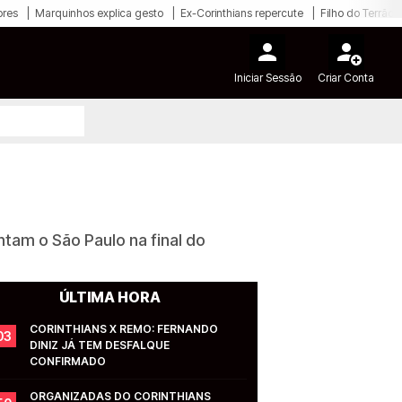
ores
Marquinhos explica gesto
Ex-Corinthians repercute
Filho do Terrão
Iniciar Sessão
Criar Conta
ntam o São Paulo na final do
ÚLTIMA HORA
CORINTHIANS X REMO: FERNANDO 
03
DINIZ JÁ TEM DESFALQUE 
CONFIRMADO
ORGANIZADAS DO CORINTHIANS 