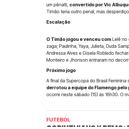
um pênalti,
convertido por Vic Albuqu
Timão teria outro penal, mas desperdiço
Escalação
O Timão jogou e venceu com
Lelê no 
zaga; Paulinha, Yaya, Julieta, Duda Sam
Andressa Alves e Gisela Robledo fecharam 
Monteiro e Jhonson entraram no decorre
Próximo jogo
A final da Supercopa do Brasil Feminina
derrotou a equipe do Flamengo pelo p
ocorre neste sábado (15) às 16h30. O m
FUTEBOL
CORINTHIANS X REMO: 