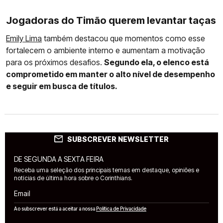
Jogadoras do Timão querem levantar taças
Emily Lima
também destacou que momentos como esse
fortalecem o ambiente interno e aumentam a motivação
para os próximos desafios.
Segundo ela, o elenco está
comprometido em manter o alto nível de desempenho
e seguir em busca de títulos.
SUBSCREVER NEWSLETTER
DE SEGUNDA A SEXTA FEIRA
Receba uma seleção dos principais temas em destaque, opiniões e
notícias de última hora sobre o Corinthians.
Email
Ao subscrever está a aceitar a nossa
Política de Privacidade