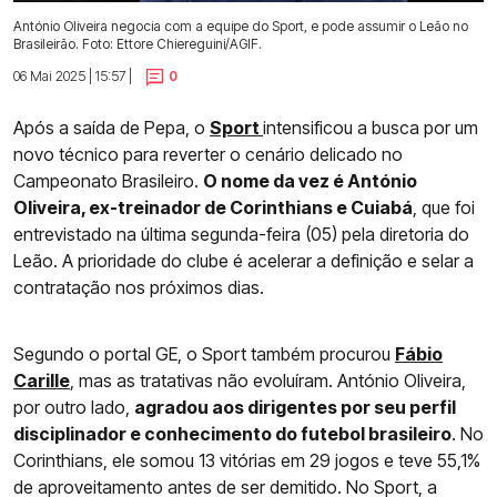
António Oliveira negocia com a equipe do Sport, e pode assumir o Leão no
Brasileirão. Foto: Ettore Chiereguini/AGIF.
06 Mai 2025 | 15:57 |
0
Após a saída de Pepa, o
Sport
intensificou a busca por um
novo técnico para reverter o cenário delicado no
Campeonato Brasileiro.
O nome da vez é António
Oliveira, ex-treinador de Corinthians e Cuiabá
, que foi
entrevistado na última segunda-feira (05) pela diretoria do
Leão. A prioridade do clube é acelerar a definição e selar a
contratação nos próximos dias.
Segundo o portal GE, o Sport também procurou
Fábio
Carille
, mas as tratativas não evoluíram. António Oliveira,
por outro lado,
agradou aos dirigentes por seu perfil
disciplinador e conhecimento do futebol brasileiro
. No
Corinthians, ele somou 13 vitórias em 29 jogos e teve 55,1%
de aproveitamento antes de ser demitido. No Sport, a