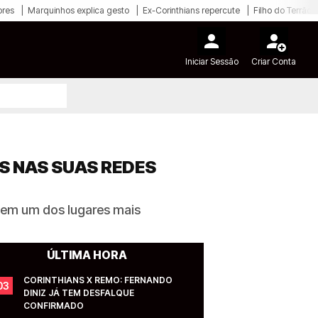
ores
Marquinhos explica gesto
Ex-Corinthians repercute
Filho do Terrão
Iniciar Sessão
Criar Conta
OS NAS SUAS REDES
u em um dos lugares mais
ÚLTIMA HORA
CORINTHIANS X REMO: FERNANDO 
03
DINIZ JÁ TEM DESFALQUE 
CONFIRMADO