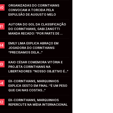
ORGANIZADAS DO CORINTHIANS 
50
CONVOCAM A TORCIDA PELA 
EXPULSÃO DE AUGUSTO MELO
AUTORA DO GOL DA CLASSIFICAÇÃO 
31
DO CORINTHIANS, GABI ZANOTTI 
MANDA RECADO: “POR PARTE DE 
VOCÊS...”
EMILY LIMA EXPLICA ABRAÇO EM 
34
JOGADORA DO CORINTHIANS: 
“PRECISAMOS DELA...”
KAIO CÉSAR COMEMORA VITÓRIA E 
13
PROJETA CORINTHIANS NA 
LIBERTADORES: “NOSSO OBJETIVO É...”
EX-CORINTHIANS, MARQUINHOS 
54
EXPLICA GESTO EM FINAL: “É UM PESO 
QUE CAI NAS COSTAS...”
EX-CORINTHIANS, MARQUINHOS 
32
REPERCUTE NA MÍDIA INTERNACIONAL