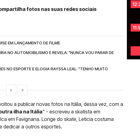
12:
 compartilha fotos nas suas redes sociais
11:
UISE EM LANÇAMENTO DE FILME
EIRA NO AUTOMOBILISMO E REVELA: "NUNCA VOU PARAR DE
RES NO ESPORTE E ELOGIA RAYSSA LEAL: "TENHO MUITO
<
>
 voltou a publicar novas fotos na Itália, dessa vez, com a
utra ilha na Itália
" - escreveu a skatista em
fica em Favignana. Longe do skate, Leticia costuma
e dedicar a outros esportes.