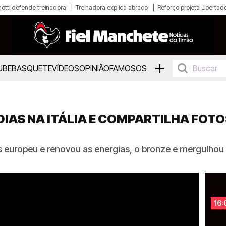
otti defende treinadora
Treinadora explica abraço
Reforço projeta Libertad
+
UBE
BASQUETE
VÍDEOS
OPINIÃO
FAMOSOS
DIAS NA ITÁLIA E COMPARTILHA FOT
ís europeu e renovou as energias, o bronze e mergulho
16: