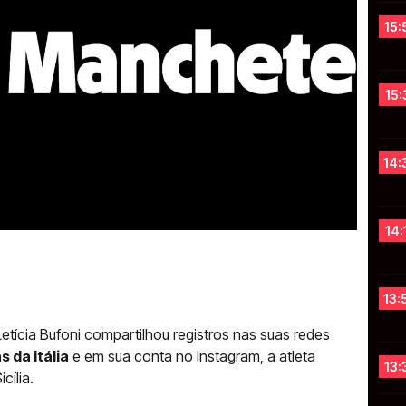
15:
15:
14:
14:
13:
Letícia Bufoni compartilhou registros nas suas redes
 da Itália
e em sua conta no Instagram, a atleta
13:
cília.