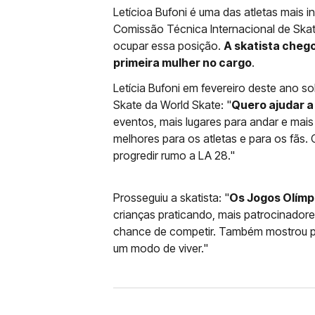
Letícioa Bufoni é uma das atletas mais 
Comissão Técnica Internacional de Skat
ocupar essa posição.
A skatista chego
primeira mulher no cargo
.
Letícia Bufoni em fevereiro deste ano s
Skate da World Skate: "
Quero ajudar a
eventos, mais lugares para andar e mai
melhores para os atletas e para os fãs. 
progredir rumo a LA 28."
Prosseguiu a skatista: "
Os Jogos Olímp
crianças praticando, mais patrocinadore
chance de competir. Também mostrou pa
um modo de viver."
FAMOSOS