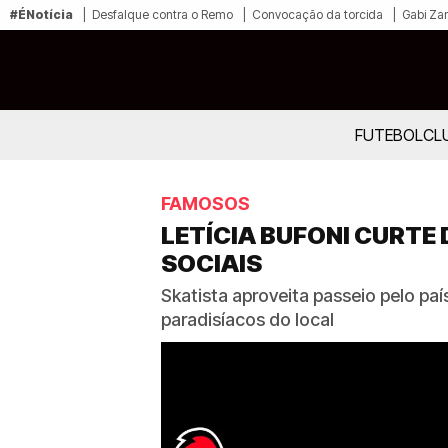
#ÉNotícia
Desfalque contra o Remo
Convocação da torcida
Gabi Zan
FUTEBOL
CL
FAMOSOS
LETÍCIA BUFONI CURTE 
SOCIAIS
Skatista aproveita passeio pelo pa
paradisíacos do local