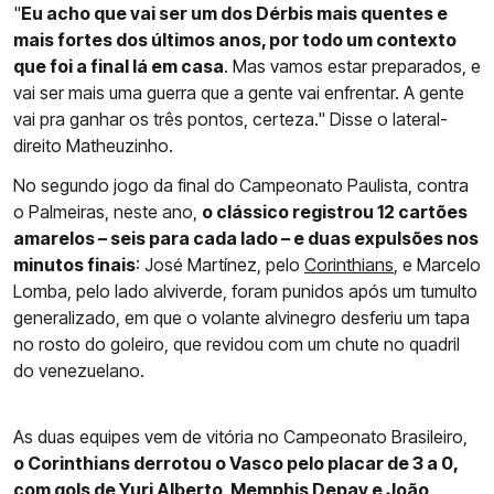
"
Eu acho que vai ser um dos Dérbis mais quentes e
mais fortes dos últimos anos, por todo um contexto
que foi a final lá em casa
. Mas vamos estar preparados, e
vai ser mais uma guerra que a gente vai enfrentar. A gente
vai pra ganhar os três pontos, certeza." Disse o lateral-
direito Matheuzinho.
No segundo jogo da final do Campeonato Paulista, contra
o Palmeiras, neste ano,
o clássico registrou 12 cartões
amarelos – seis para cada lado – e duas expulsões nos
minutos finais
: José Martínez, pelo
Corinthians
, e Marcelo
Lomba, pelo lado alviverde, foram punidos após um tumulto
generalizado, em que o volante alvinegro desferiu um tapa
no rosto do goleiro, que revidou com um chute no quadril
do venezuelano.
As duas equipes vem de vitória no Campeonato Brasileiro,
o Corinthians derrotou o Vasco pelo placar de 3 a 0,
com gols de Yuri Alberto, Memphis Depay e João