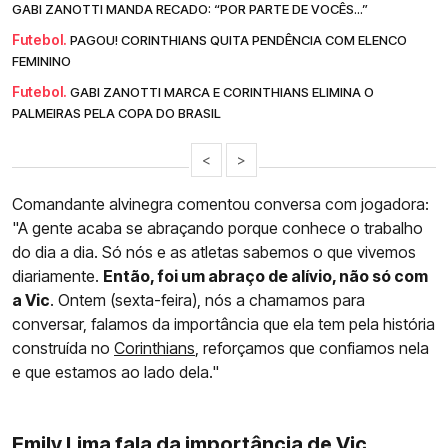
GABI ZANOTTI MANDA RECADO: “POR PARTE DE VOCÊS...”
Futebol.
PAGOU! CORINTHIANS QUITA PENDÊNCIA COM ELENCO
FEMININO
Futebol.
GABI ZANOTTI MARCA E CORINTHIANS ELIMINA O
PALMEIRAS PELA COPA DO BRASIL
<
>
Comandante alvinegra comentou conversa com jogadora:
"A gente acaba se abraçando porque conhece o trabalho
do dia a dia. Só nós e as atletas sabemos o que vivemos
diariamente.
Então, foi um abraço de alívio, não só com
a Vic
. Ontem (sexta-feira), nós a chamamos para
conversar, falamos da importância que ela tem pela história
construída no
Corinthians
, reforçamos que confiamos nela
e que estamos ao lado dela."
Emily Lima fala da importância de Vic