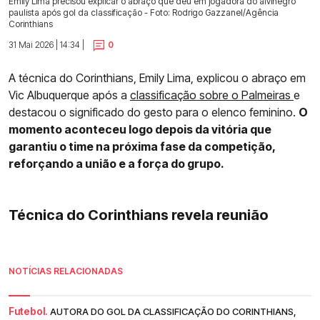
Emily Lima precisou explicar o abraço que deu em jogadora do alvinegro
paulista após gol da classificação - Foto: Rodrigo Gazzanel/Agência
Corinthians
31 Mai 2026 | 14:34 |
0
A técnica do Corinthians, Emily Lima, explicou o abraço em
Vic Albuquerque após a
classificação sobre o Palmeiras
e
destacou o significado do gesto para o elenco feminino.
O
momento aconteceu logo depois da vitória que
garantiu o time na próxima fase da competição,
reforçando a união e a força do grupo.
Técnica do Corinthians revela reunião
NOTÍCIAS RELACIONADAS
Futebol.
AUTORA DO GOL DA CLASSIFICAÇÃO DO CORINTHIANS,