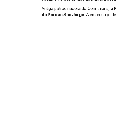
Antiga patrocinadora do Corinthians,
a 
do Parque São Jorge
. A empresa pede
CLUBE
ORGANIZADAS DO COR
TORCIDA PELA EXPULS
Ex-presidente do clube do Parque
votação do Conselho Deliberativ