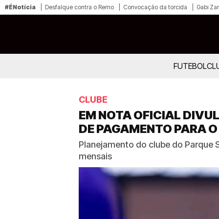
#ÉNotícia
Desfalque contra o Remo
Convocação da torcida
Gabi Zan
FUTEBOL
CL
CLUBE
EM NOTA OFICIAL DIVU
DE PAGAMENTO PARA O
Planejamento do clube do Parque S
mensais