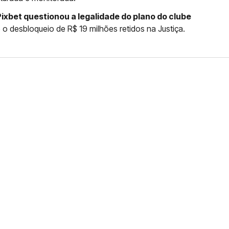
Pixbet questionou a legalidade do plano do clube
 o desbloqueio de R$ 19 milhões retidos na Justiça.
INTHIANS CONVOCAM A
ÃO DE AUGUSTO MELO
 São Jorge pode ser expulso nesta segunda em
o assim como aconteceu com Andrés Sanchez