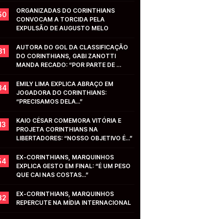
ORGANIZADAS DO CORINTHIANS 
50
CONVOCAM A TORCIDA PELA 
EXPULSÃO DE AUGUSTO MELO
AUTORA DO GOL DA CLASSIFICAÇÃO 
31
DO CORINTHIANS, GABI ZANOTTI 
MANDA RECADO: “POR PARTE DE 
VOCÊS...”
EMILY LIMA EXPLICA ABRAÇO EM 
34
JOGADORA DO CORINTHIANS: 
“PRECISAMOS DELA...”
KAIO CÉSAR COMEMORA VITÓRIA E 
13
PROJETA CORINTHIANS NA 
LIBERTADORES: “NOSSO OBJETIVO É...”
EX-CORINTHIANS, MARQUINHOS 
54
EXPLICA GESTO EM FINAL: “É UM PESO 
QUE CAI NAS COSTAS...”
EX-CORINTHIANS, MARQUINHOS 
32
REPERCUTE NA MÍDIA INTERNACIONAL