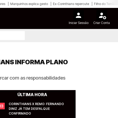
ores
Marquinhos explica gesto
Ex-Corinthians repercute
Filho do Terrão
Iniciar Sessão
Criar Conta
HIANS INFORMA PLANO
arcar com as responsabilidades
ÚLTIMA HORA
CORINTHIANS X REMO: FERNANDO 
03
DINIZ JÁ TEM DESFALQUE 
CONFIRMADO