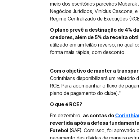
meio dos escritórios parceiros Mubarak
Negócios Jurídicos, Vinícius Cascone, 
Regime Centralizado de Execuções (RCE
O plano prevê a destinação de 4% d
credores, além de 5% da receita obt
utilizado em um leilão reverso, no qual
forma mais rápida, com desconto.
Com o objetivo de manter a transpa
Corinthians disponibilizará um relatório
RCE. Para acompanhar o fluxo de pag
plano de pagamento do clube)."
O que é RCE?
Em dezembro,
as contas do
Corinthia
revertida após a defesa fundamenta
Futebol
(SAF). Com isso, foi aprovado 
pagamento das dívidas de maneira estru