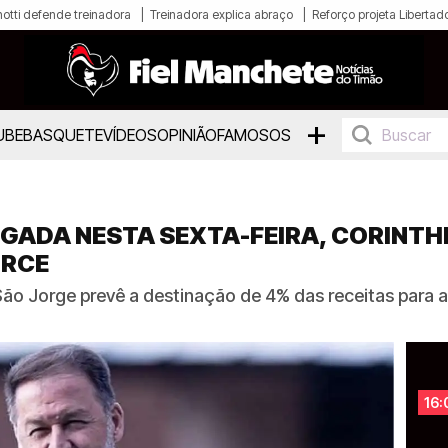
otti defende treinadora
Treinadora explica abraço
Reforço projeta Libertad
+
UBE
BASQUETE
VÍDEOS
OPINIÃO
FAMOSOS
LGADA NESTA SEXTA-FEIRA, CORINT
 RCE
ão Jorge prevê a destinação de 4% das receitas para 
16: