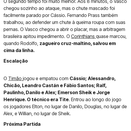
O segundo tempo foi muito melhor. Aos 8 minutos, o Vasco
chegou sozinho ao ataque, mas o chute mascado foi
facilmente parado por Cássio. Fernando Prass também
trabalhou, ao defender um chute à queima roupa com suas
pernas. O Vasco chegou a abrir o placar, mas a arbitragem
brasileira apitou impedimento. O
Corinthians
quase marcou,
quando Rodolfo,
zagueiro cruz-maltino, salvou em
cima da linha.
Escalação
O
Timão
jogou e empatou com
Cássio; Alessandro,
Chicão, Leandro Castán e Fábio Santos; Ralf,
Paulinho, Danilo e Alex; Emerson Sheik e Jorge
Henrique. O técnico era Tite
. Entrou ao longo do jogo
os jogadores Elton, no lugar de Danilo, Douglas, no lugar de
Alex, e Willian, no lugar de Sheik.
Próxima Partida