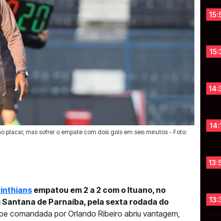
15:
15:
14:
14:
 no placar, mas sofrer o empate com dois gols em seis minutos - Foto:
13:
inthians
empatou em 2 a 2 com o Ituano, no
13:
m Santana de Parnaíba, pela sexta rodada do
pe comandada por Orlando Ribeiro abriu vantagem,