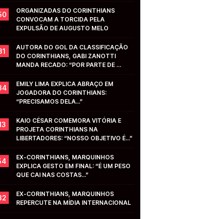
ORGANIZADAS DO CORINTHIANS 
50
CONVOCAM A TORCIDA PELA 
EXPULSÃO DE AUGUSTO MELO
AUTORA DO GOL DA CLASSIFICAÇÃO 
31
DO CORINTHIANS, GABI ZANOTTI 
MANDA RECADO: “POR PARTE DE 
VOCÊS...”
EMILY LIMA EXPLICA ABRAÇO EM 
34
JOGADORA DO CORINTHIANS: 
“PRECISAMOS DELA...”
KAIO CÉSAR COMEMORA VITÓRIA E 
13
PROJETA CORINTHIANS NA 
LIBERTADORES: “NOSSO OBJETIVO É...”
EX-CORINTHIANS, MARQUINHOS 
54
EXPLICA GESTO EM FINAL: “É UM PESO 
QUE CAI NAS COSTAS...”
EX-CORINTHIANS, MARQUINHOS 
32
REPERCUTE NA MÍDIA INTERNACIONAL