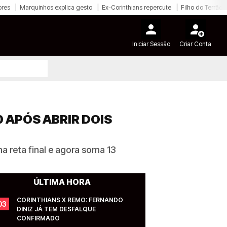
ores
Marquinhos explica gesto
Ex-Corinthians repercute
Filho do Terrão
Iniciar Sessão
Criar Conta
 APÓS ABRIR DOIS
a reta final e agora soma 13
ÚLTIMA HORA
CORINTHIANS X REMO: FERNANDO 
03
DINIZ JÁ TEM DESFALQUE 
CONFIRMADO