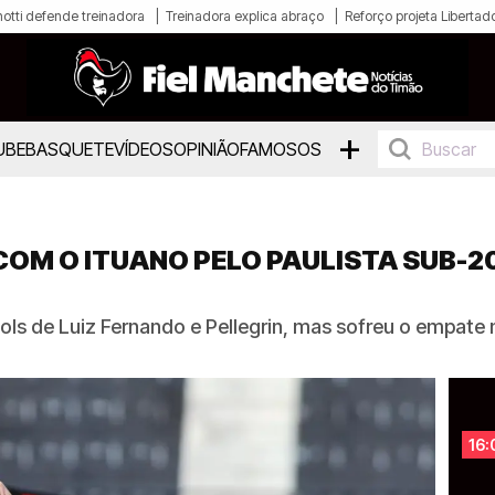
otti defende treinadora
Treinadora explica abraço
Reforço projeta Libertad
+
UBE
BASQUETE
VÍDEOS
OPINIÃO
FAMOSOS
OM O ITUANO PELO PAULISTA SUB-20
ls de Luiz Fernando e Pellegrin, mas sofreu o empate n
16: