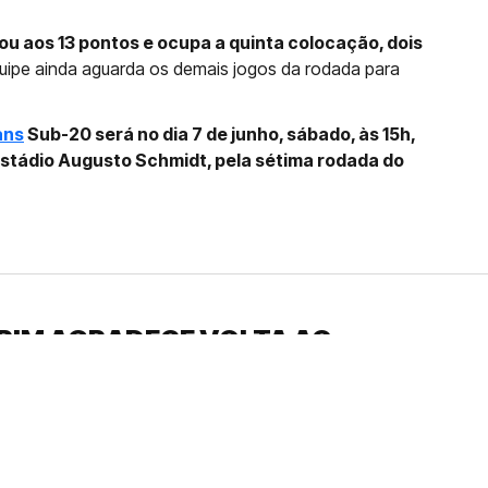
ou aos 13 pontos e ocupa a quinta colocação, dois
uipe ainda aguarda os demais jogos da rodada para
ans
Sub-20 será no dia 7 de junho, sábado, às 15h,
 Estádio Augusto Schmidt, pela sétima rodada do
RIM AGRADECE VOLTA AO
UDARAM...”
 um grande ativo no futuro, meia esteve
ndada por William Batista no sub-20