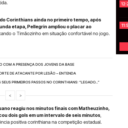
ida.
12:
 do Corinthians ainda no primeiro tempo, após
11:
nda etapa, Pellegrin ampliou o placar ao
ixando o Timãozinho em situação confortável no jogo.
CO COM A PRESENÇA DOS JOVENS DA BASE
ORTE DE ATACANTE POR LESÃO – ENTENDA
 SEUS PRIMEIROS PASSOS NO CORINTHIANS: “LEGADO...”
<
>
Ituano reagiu nos minutos finais com Matheuzinho,
u dois gols em um intervalo de seis minutos
,
ncia positiva corinthiana na competição estadual.