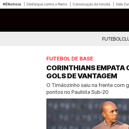
#ÉNotícia
Desfalque contra o Remo
Convocação da torcida
Gabi Zan
FUTEBOL
CL
FUTEBOL DE BASE
CORINTHIANS EMPATA C
GOLS DE VANTAGEM
O Timãozinho saiu na frente com go
pontos no Paulista Sub-20