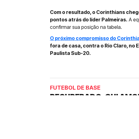
Com o resultado, o Corinthians cheg
pontos atrás do líder Palmeiras.
A eq
confirmar sua posição na tabela.
O próximo compromisso do Corinthi
fora de casa, contra o Rio Claro, no
Paulista Sub-20.
FUTEBOL DE BASE
RECUPERADO, GUI AMO
CORINTHIANS: “ME AJ
Um dos nomes da base que pode ser
lesionado e desfalcou equipe coma