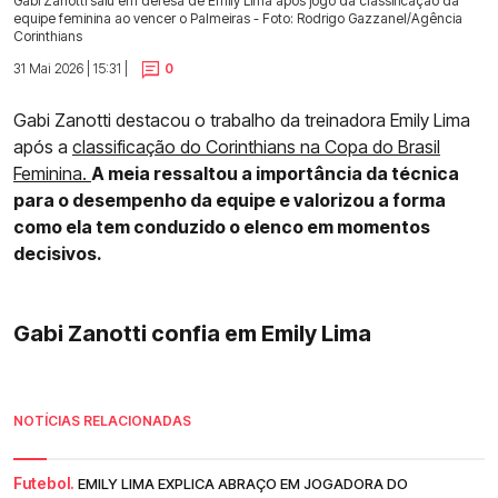
Gabi Zanotti saiu em defesa de Emily Lima após jogo da classificação da
equipe feminina ao vencer o Palmeiras - Foto: Rodrigo Gazzanel/Agência
Corinthians
31 Mai 2026 | 15:31 |
0
Gabi Zanotti destacou o trabalho da treinadora Emily Lima
após a
classificação do Corinthians na Copa do Brasil
Feminina.
A meia ressaltou a importância da técnica
para o desempenho da equipe e valorizou a forma
como ela tem conduzido o elenco em momentos
decisivos.
Gabi Zanotti confia em Emily Lima
NOTÍCIAS RELACIONADAS
Futebol.
EMILY LIMA EXPLICA ABRAÇO EM JOGADORA DO